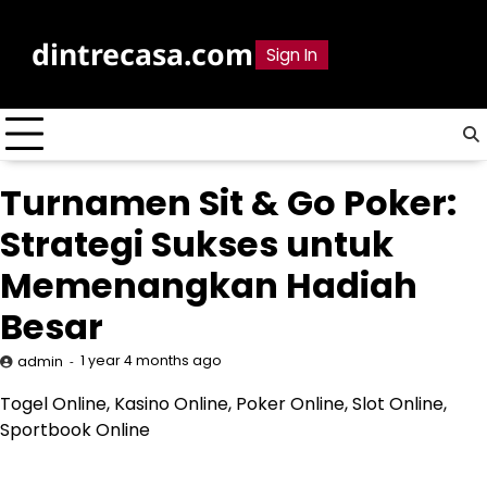
Skip
to
dintrecasa.com
Sign In
content
Turnamen Sit & Go Poker:
Strategi Sukses untuk
Memenangkan Hadiah
Besar
1 year 4 months ago
admin
Togel Online, Kasino Online, Poker Online, Slot Online,
Sportbook Online