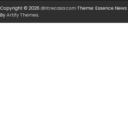
Copyright © 2026
dintrecasa.com
Theme: Essence News
By
Artify Themes
.