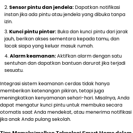
Sensor pintu dan jendela:
Dapatkan notifikasi
instan jika ada pintu atau jendela yang dibuka tanpa
izin.
Kunci pintu pintar:
Buka dan kunci pintu dari jarak
jauh, berikan akses sementara kepada tamu, dan
lacak siapa yang keluar masuk rumah.
Alarm keamanan:
Aktifkan alarm dengan satu
sentuhan dan dapatkan bantuan darurat jika terjadi
sesuatu.
Integrasi sistem keamanan cerdas
Login
tidak hanya
memberikan ketenangan pikiran, tetapi juga
Akun
meningkatkan kenyamanan sehari-hari. Misalnya, Anda
Slot
dapat mengatur kunci pintu untuk membuka secara
Gacor
otomatis saat Anda mendekat, atau menerima notifikasi
Asialive88
jika anak Anda pulang sekolah.
Tips Memaksimalkan Teknologi Smart Home dalam