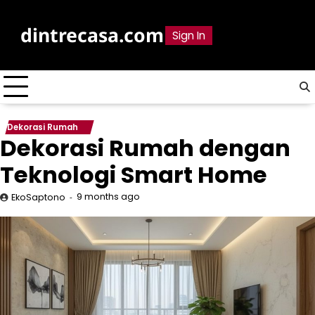
Skip
to
dintrecasa.com
Sign In
content
Dekorasi Rumah
Dekorasi Rumah dengan
Teknologi Smart Home
9 months ago
EkoSaptono