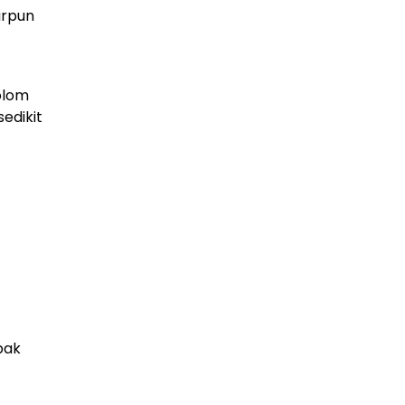
arpun
olom
edikit
pak