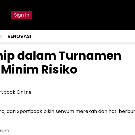
Sign In
I
RENOVASI
hip dalam Turnamen
 Minim Risiko
ortbook Online
asino, dan Sportbook bikin senyum merekah dan hati berb
line