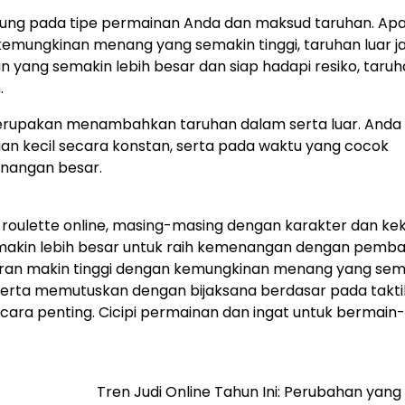
tung pada tipe permainan Anda dan maksud taruhan. Apa
mungkinan menang yang semakin tinggi, taruhan luar ja
an yang semakin lebih besar dan siap hadapi resiko, taru
.
 merupakan menambahkan taruhan dalam serta luar. Anda
n kecil secara konstan, serta pada waktu yang cocok
nangan besar.
an roulette online, masing-masing dengan karakter dan ke
makin lebih besar untuk raih kemenangan dengan pemb
ran makin tinggi dengan kemungkinan menang yang sem
 serta memutuskan dengan bijaksana berdasar pada takt
ara penting. Cicipi permainan dan ingat untuk bermain
Tren Judi Online Tahun Ini: Perubahan yan