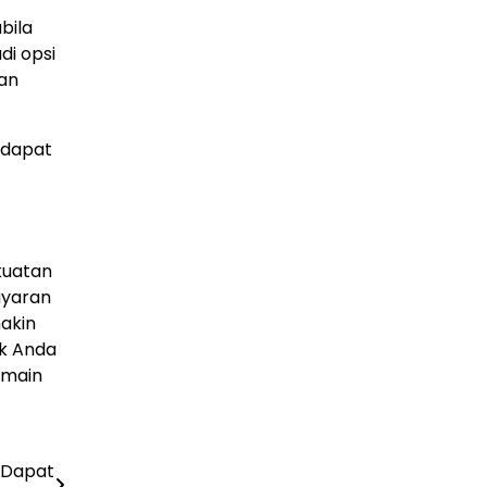
bila
di opsi
han
 dapat
kuatan
ayaran
akin
ik Anda
-main
g Dapat