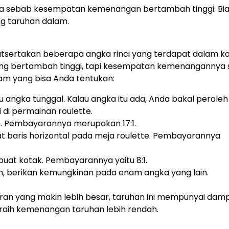
ula sebab kesempatan kemenangan bertambah tinggi. Bi
g taruhan dalam.
utsertakan beberapa angka rinci yang terdapat dalam k
ng bertambah tinggi, tapi kesempatan kemenangannya s
am yang bisa Anda tentukan:
angka tunggal. Kalau angka itu ada, Anda bakal peroleh
 di permainan roulette.
an. Pembayarannya merupakan 17:1.
t baris horizontal pada meja roulette. Pembayarannya
uat kotak. Pembayarannya yaitu 8:1.
n, berikan kemungkinan pada enam angka yang lain.
n yang makin lebih besar, taruhan ini mempunyai dam
raih kemenangan taruhan lebih rendah.