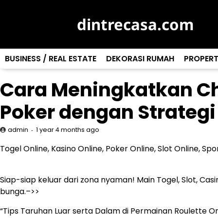
Skip
to
dintrecasa.com
content
BUSINESS / REAL ESTATE
DEKORASI RUMAH
PROPERT
Cara Meningkatkan C
Poker dengan Strategi
1 year 4 months ago
admin
Togel Online, Kasino Online, Poker Online, Slot Online, Sp
Siap-siap keluar dari zona nyaman! Main Togel, Slot, C
bunga.–>>
“Tips Taruhan Luar serta Dalam di Permainan Roulette On