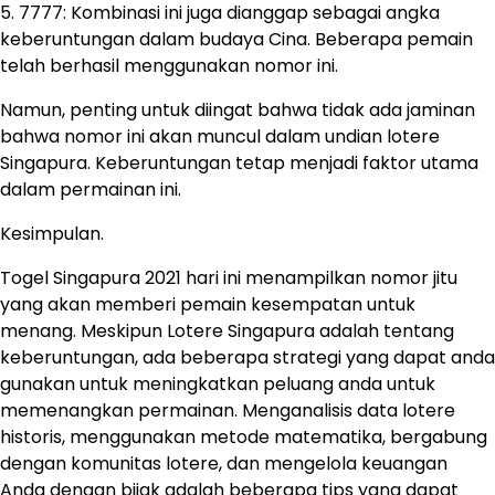
5. 7777: Kombinasi ini juga dianggap sebagai angka
keberuntungan dalam budaya Cina. Beberapa pemain
telah berhasil menggunakan nomor ini.
Namun, penting untuk diingat bahwa tidak ada jaminan
bahwa nomor ini akan muncul dalam undian lotere
Singapura. Keberuntungan tetap menjadi faktor utama
dalam permainan ini.
Kesimpulan.
Togel Singapura 2021 hari ini menampilkan nomor jitu
yang akan memberi pemain kesempatan untuk
menang. Meskipun Lotere Singapura adalah tentang
keberuntungan, ada beberapa strategi yang dapat anda
gunakan untuk meningkatkan peluang anda untuk
memenangkan permainan. Menganalisis data lotere
historis, menggunakan metode matematika, bergabung
dengan komunitas lotere, dan mengelola keuangan
Anda dengan bijak adalah beberapa tips yang dapat