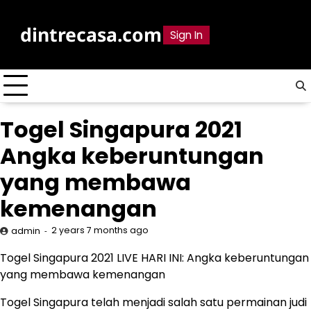
Skip
to
dintrecasa.com
Sign In
content
Togel Singapura 2021
Angka keberuntungan
yang membawa
kemenangan
2 years 7 months ago
admin
Togel Singapura 2021 LIVE HARI INI: Angka keberuntungan
yang membawa kemenangan
Togel Singapura telah menjadi salah satu permainan judi