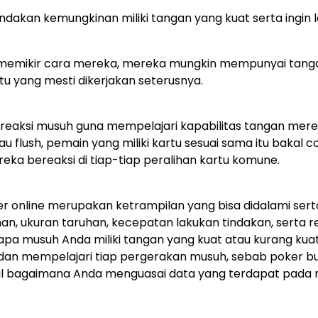
dakan kemungkinan miliki tangan yang kuat serta ingin 
 memikir cara mereka, mereka mungkin mempunyai tang
tu yang mesti dikerjakan seterusnya.
eaksi musuh guna mempelajari kapabilitas tangan merek
flush, pemain yang miliki kartu sesuai sama itu bakal 
a bereaksi di tiap-tiap peralihan kartu komune.
online merupakan ketrampilan yang bisa didalami sert
, ukuran taruhan, kecepatan lakukan tindakan, serta r
pa musuh Anda miliki tangan yang kuat atau kurang kuat
 dan mempelajari tiap pergerakan musuh, sebab poker b
ihal bagaimana Anda menguasai data yang terdapat pada 