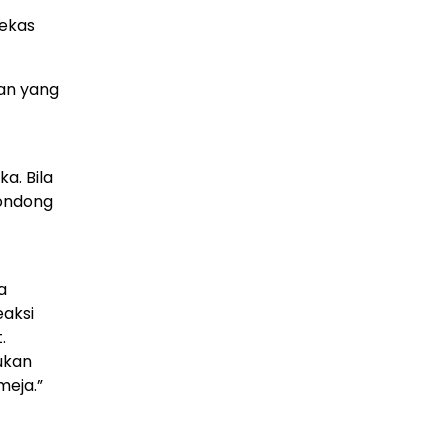
lekas
an yang
a. Bila
condong
a
eaksi
.
ukan
meja.”