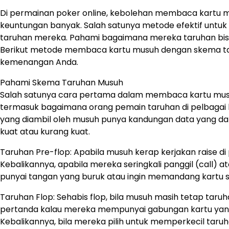
Di permainan poker online, kebolehan membaca kartu 
keuntungan banyak. Salah satunya metode efektif unt
taruhan mereka. Pahami bagaimana mereka taruhan bis
Berikut metode membaca kartu musuh dengan skema ta
kemenangan Anda.
Pahami Skema Taruhan Musuh
Salah satunya cara pertama dalam membaca kartu mus
termasuk bagaimana orang pemain taruhan di pelbagai kondi
yang diambil oleh musuh punya kandungan data yang d
kuat atau kurang kuat.
Taruhan Pre-flop: Apabila musuh kerap kerjakan raise di
Kebalikannya, apabila mereka seringkali panggil (call) 
punyai tangan yang buruk atau ingin memandang kartu 
Taruhan Flop: Sehabis flop, bila musuh masih tetap taruh
pertanda kalau mereka mempunyai gabungan kartu yang 
Kebalikannya, bila mereka pilih untuk memperkecil ta