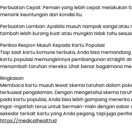
Perbuatan Cepat: Pemain yang lebih cepat melakukan tin
menarik keuntungan dari kondisi itu.
Perbuatan Lamban: Apabila musuh nampak sangsi atau
tambah lebih kurang kuat atau mungkin tidak tahu sesua
Periksa Respon Musuh Kepada Kartu Populasi
Tiap saat kartu komune terbuka, Anda bisa memandang r
kartu populasi memungkinnya pembangunan straight atau 
menambah taruhan mereka. Lihat benar bagaimana merek
Ringkasan
Membaca kartu musuh lewat skema taruhan dalam poker 
terkuasai pengalaman. Dengan mengetahui skema taruhan
pada kartu populasi, Anda bisa lebih gampang menerka a
Ingat-ingatlah terus untuk bermain-main dengan sabar
sekedar terkait kartu yang Anda pegang, tapi juga per
https://medicalhealth.id