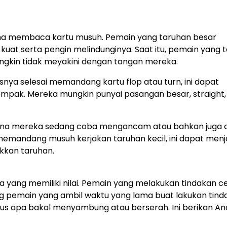
guna membaca kartu musuh. Pemain yang taruhan besar
uat serta pengin melindunginya. Saat itu, pemain yang 
ngkin tidak meyakini dengan tangan mereka.
snya selesai memandang kartu flop atau turn, ini dapat
pak. Mereka mungkin punyai pasangan besar, straight,
ermakna mereka sedang coba mengancam atau bahkan juga
emandang musuh kerjakan taruhan kecil, ini dapat menj
kan taruhan.
ang memiliki nilai. Pemain yang melakukan tindakan c
ng pemain yang ambil waktu yang lama buat lakukan tind
s apa bakal menyambung atau berserah. Ini berikan An