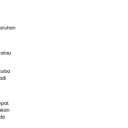
taruhan
 atau
 coba
adi
epat
akan
da