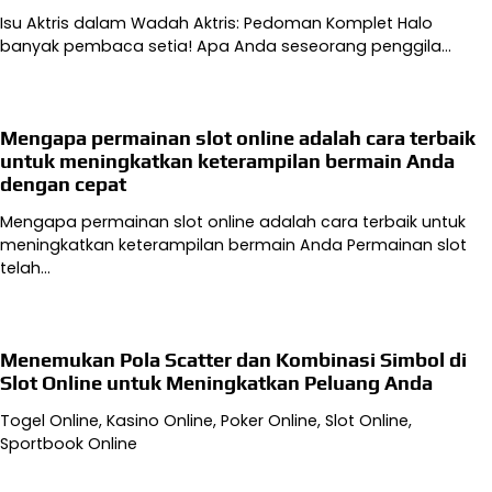
Isu Aktris dalam Wadah Aktris: Pedoman Komplet Halo
banyak pembaca setia! Apa Anda seseorang penggila…
Mengapa permainan slot online adalah cara terbaik
untuk meningkatkan keterampilan bermain Anda
dengan cepat
Mengapa permainan slot online adalah cara terbaik untuk
meningkatkan keterampilan bermain Anda Permainan slot
telah…
Menemukan Pola Scatter dan Kombinasi Simbol di
Slot Online untuk Meningkatkan Peluang Anda
Togel Online, Kasino Online, Poker Online, Slot Online,
Sportbook Online