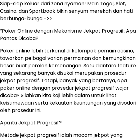
Siap-siap keluar dari zona nyaman! Main Togel, Slot,
Casino, dan Sportbook bikin senyum merekah dan hati
berbunga-bunga.–>>
“Poker Online dengan Mekanisme Jekpot Progresif: Apa
Pantas Dicoba?
Poker online lebih terkenal di kelompok pemain casino,
tawarkan pelbagai varian permainan dan kemungkinan
besar buat peroleh kemenangan. Satu diantara feature
yang sekarang banyak disukai merupakan prosedur
jekpot progresif. Tetapi, banyak yang bertanya, apa
poker online dengan prosedur jekpot progresif wajar
dicoba? Silahkan kita kaji lebih dalam untuk lihat
keistimewaan serta kekuatan keuntungan yang disodori
oleh prosedur ini.
Apa itu Jekpot Progresif?
Metode jekpot progresif ialah macam jekpot yang