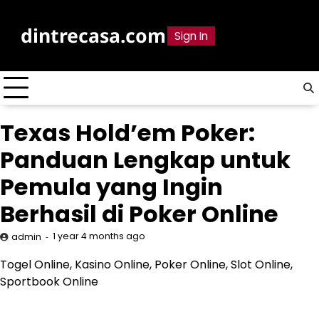
Skip
to
dintrecasa.com
Sign In
content
Texas Hold’em Poker:
Panduan Lengkap untuk
Pemula yang Ingin
Berhasil di Poker Online
1 year 4 months ago
admin
Togel Online, Kasino Online, Poker Online, Slot Online,
Sportbook Online