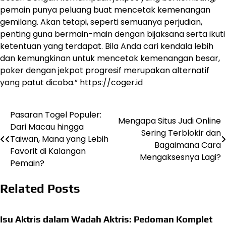
pemain punya peluang buat mencetak kemenangan
gemilang. Akan tetapi, seperti semuanya perjudian,
penting guna bermain-main dengan bijaksana serta ikuti
ketentuan yang terdapat. Bila Anda cari kendala lebih
dan kemungkinan untuk mencetak kemenangan besar,
poker dengan jekpot progresif merupakan alternatif
yang patut dicoba.”
https://coger.id
Pasaran Togel Populer:
Navigasi
Mengapa Situs Judi Online
Dari Macau hingga
Sering Terblokir dan
pos
Taiwan, Mana yang Lebih
Bagaimana Cara
Favorit di Kalangan
Mengaksesnya Lagi?
Pemain?
Related Posts
Isu Aktris dalam Wadah Aktris: Pedoman Komplet