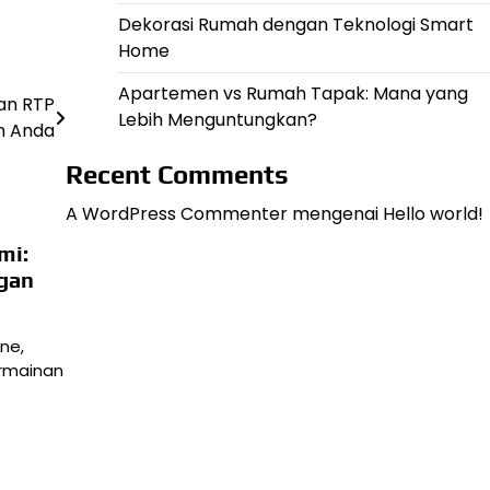
Dekorasi Rumah dengan Teknologi Smart
Home
Apartemen vs Rumah Tapak: Mana yang
an RTP
Lebih Menguntungkan?
n Anda
Recent Comments
A WordPress Commenter
mengenai
Hello world!
mi:
gan
ne,
ermainan