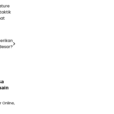
ature
aktik
mat
erikan
Besar?
sa
main
r Online,