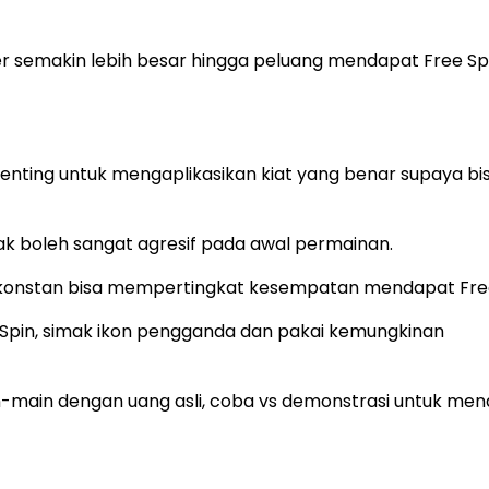
r semakin lebih besar hingga peluang mendapat Free Sp
 penting untuk mengaplikasikan kiat yang benar supaya bi
dak boleh sangat agresif pada awal permainan.
h konstan bisa mempertingkat kesempatan mendapat Free
Spin, simak ikon pengganda dan pakai kemungkinan
ain dengan uang asli, coba vs demonstrasi untuk men