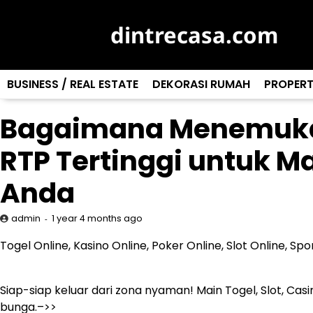
Skip
to
dintrecasa.com
content
BUSINESS / REAL ESTATE
DEKORASI RUMAH
PROPERT
Bagaimana Menemukan
RTP Tertinggi untuk
Anda
1 year 4 months ago
admin
Togel Online, Kasino Online, Poker Online, Slot Online, Sp
Siap-siap keluar dari zona nyaman! Main Togel, Slot, C
bunga.–>>