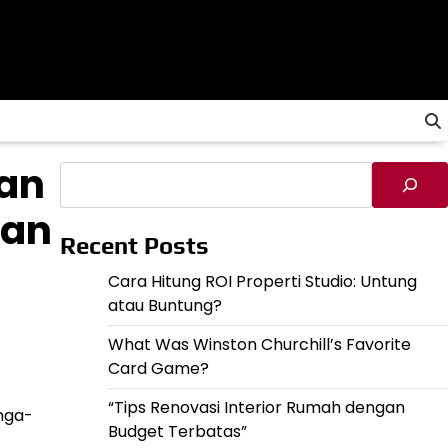
an
Cari
gan
Recent Posts
Cara Hitung ROI Properti Studio: Untung
atau Buntung?
What Was Winston Churchill’s Favorite
Card Game?
“Tips Renovasi Interior Rumah dengan
unga-
Budget Terbatas”