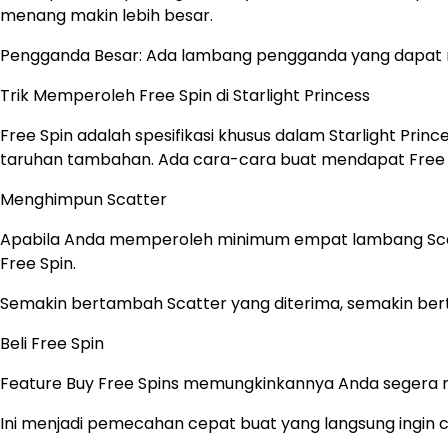
menang makin lebih besar.
Pengganda Besar: Ada lambang pengganda yang dapat 
Trik Memperoleh Free Spin di Starlight Princess
Free Spin adalah spesifikasi khusus dalam Starlight P
taruhan tambahan. Ada cara-cara buat mendapat Free 
Menghimpun Scatter
Apabila Anda memperoleh minimum empat lambang Scat
Free Spin.
Semakin bertambah Scatter yang diterima, semakin bert
Beli Free Spin
Feature Buy Free Spins memungkinkannya Anda segera m
Ini menjadi pemecahan cepat buat yang langsung ingin c