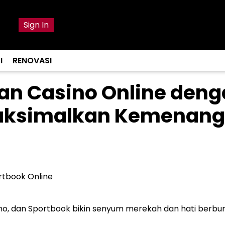
Sign In
I
RENOVASI
 Casino Online deng
 Maksimalkan Kemenan
ortbook Online
asino, dan Sportbook bikin senyum merekah dan hati berb