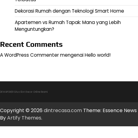
Dekorasi Rumah dengan Teknologi Smart Home
Apartemen vs Rumah Tapak: Mana yang Lebih
Menguntungkan?
Recent Comments
A WordPress Commenter
mengenai
Hello world!
DEWAPOKER Situs Slot Gacor Online Resmi
Copyright © 2026
dintrecasa.com
Theme: Essence News
By
Artify Themes
.