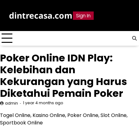
Skip
to
dintrecasa.com
Sign In
content
Poker Online IDN Play:
Kelebihan dan
Kekurangan yang Harus
Diketahui Pemain Poker
1 year 4 months ago
admin
Togel Online, Kasino Online, Poker Online, Slot Online,
Sportbook Online