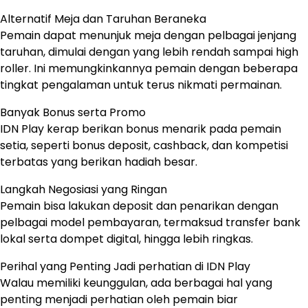
Alternatif Meja dan Taruhan Beraneka
Pemain dapat menunjuk meja dengan pelbagai jenjang
taruhan, dimulai dengan yang lebih rendah sampai high
roller. Ini memungkinkannya pemain dengan beberapa
tingkat pengalaman untuk terus nikmati permainan.
Banyak Bonus serta Promo
IDN Play kerap berikan bonus menarik pada pemain
setia, seperti bonus deposit, cashback, dan kompetisi
terbatas yang berikan hadiah besar.
Langkah Negosiasi yang Ringan
Pemain bisa lakukan deposit dan penarikan dengan
pelbagai model pembayaran, termaksud transfer bank
lokal serta dompet digital, hingga lebih ringkas.
Perihal yang Penting Jadi perhatian di IDN Play
Walau memiliki keunggulan, ada berbagai hal yang
penting menjadi perhatian oleh pemain biar