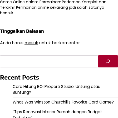
Game Online dalam Permainan: Pedoman Komplet dan
Terakhir Permainan online sekarang jadi salah satunya
bentuk…
Tinggalkan Balasan
Anda harus
masuk
untuk berkomentar.
Cari
Recent Posts
Cara Hitung ROI Properti Studio: Untung atau
Buntung?
What Was Winston Churchill’s Favorite Card Game?
“Tips Renovasi Interior Rumah dengan Budget
Terbatas”