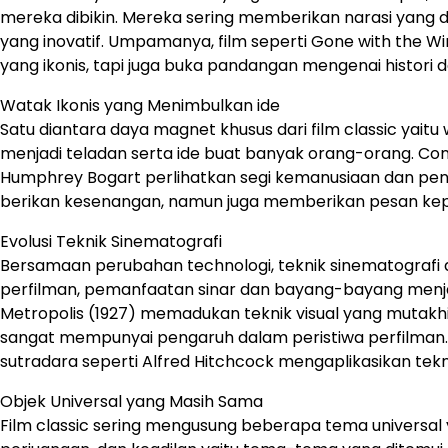
mereka dibikin. Mereka sering memberikan narasi yang d
yang inovatif. Umpamanya, film seperti Gone with the Wi
yang ikonis, tapi juga buka pandangan mengenai histori 
Watak Ikonis yang Menimbulkan ide
Satu diantara daya magnet khusus dari film classic yait
menjadi teladan serta ide buat banyak orang-orang. Co
Humphrey Bogart perlihatkan segi kemanusiaan dan pen
berikan kesenangan, namun juga memberikan pesan kepr
Evolusi Teknik Sinematografi
Bersamaan perubahan technologi, teknik sinematografi d
perfilman, pemanfaatan sinar dan bayang-bayang menja
Metropolis (1927) memadukan teknik visual yang mutakh
sangat mempunyai pengaruh dalam peristiwa perfilman. 
sutradara seperti Alfred Hitchcock mengaplikasikan tekni
Objek Universal yang Masih Sama
Film classic sering mengusung beberapa tema universal