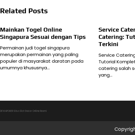
pos
Related Posts
Mainkan Togel Online
Service Cate
Singapura Sesuai dengan Tips
Catering: Tu
Terkini
Permainan judi togel singapura
merupakan permainan yang paling
Service Caterin
populer di masyarakat daratan pada
Tutorial Komple
umumnya khususnya…
catering salah s
yang…
DEWAPOKER Situs Slot Gacor Online Resmi
Copyrig