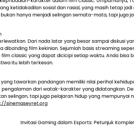
kepribadian-karakter dalam film classic. Umpamanya, To 
 ketidakadilan sosial dan rasial, yang masih tetap jadi 
ni bukan hanya menjadi selingan semata-mata, tapi juga ja
n
terlewatkan. Dari nada latar yang besar sampai diskusi ya
 dibanding film kekinian. Sejumlah basis streaming seper
 film classic yang dapat dicicipi setiap waktu. Anda bisa b
tiwa itu lebih terkesan.
u yang tawarkan pandangan memiliki nilai perihal kehidupa
ar pengalaman dari watak-karakter yang didatangkan. D
an selingan, tapi juga pelajaran hidup yang mempunyai nil
s://sinemaseyret.org
Invitasi Gaming dalam Esports: Petunjuk Komple