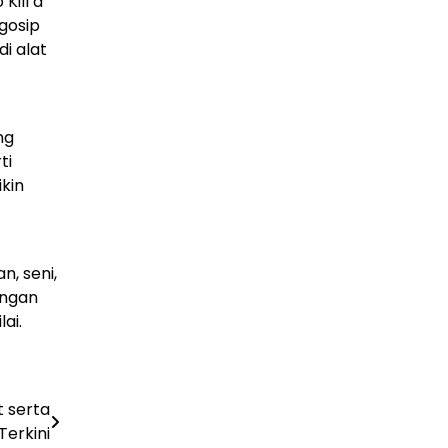
Kill a
gosip
di alat
ng
ti
ikin
n, seni,
engan
ai.
t serta
Terkini