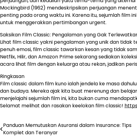
perjuangan, dan keadilan yaitu tema-tema yang ditemui 
Mockingbird (1962) mendeskripsikan perjuangan menentang
penting pada orang waktu ini. Karena itu, sejumlah film i
untuk menggerakkan pertimbangan urgent.
Saksikan Film Classic: Pengalaman yang Gak Terlewatka
Lihat film classic yakni pengalaman yang unik dan tidak 
penuh emosi, film classic tawarkan kesan yang tidak sama
Netflix, Hilir, dan Amazon Prime sekarang sediakan koleksi
acara lihat film dengan keluarga atau rekan, jadikan peris
Ringkasan
Film classic dalam film kuno ialah jendela ke masa dahul
dan budaya. Mereka ajak kita buat merenung dan belaj
menjelajahi sejumlah film ini, kita bukan cuma mendapatk
Selamat melihat dan rasakan keelokan film classic!
http
Panduan Memutuskan Asuransi dalam Insurance: Tips
Navigasi
Komplet dan Teranyar