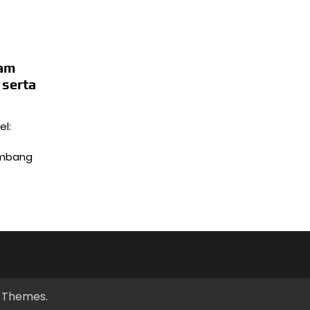
lam
 serta
l:
embang
y Themes
.