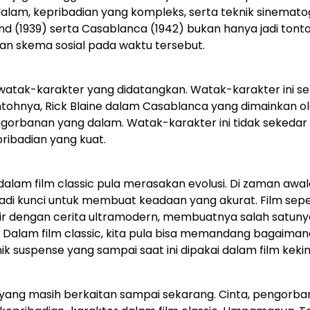
alam, kepribadian yang kompleks, serta teknik sinemato
nd (1939) serta Casablanca (1942) bukan hanya jadi tont
dan skema sosial pada waktu tersebut.
u watak-karakter yang didatangkan. Watak-karakter ini se
ntohnya, Rick Blaine dalam Casablanca yang dimainkan o
gorbanan yang dalam. Watak-karakter ini tidak sekedar
ibadian yang kuat.
alam film classic pula merasakan evolusi. Di zaman awa
di kunci untuk membuat keadaan yang akurat. Film sepe
ir dengan cerita ultramodern, membuatnya salah satunya
Dalam film classic, kita pula bisa memandang bagaiman
k suspense yang sampai saat ini dipakai dalam film kekin
 yang masih berkaitan sampai sekarang. Cinta, pengorba