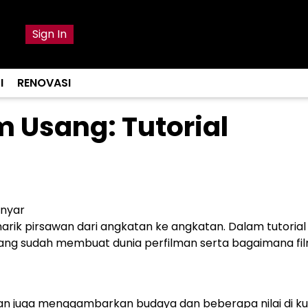
Sign In
I
RENOVASI
m Usang: Tutorial
anyar
k pirsawan dari angkatan ke angkatan. Dalam tutorial in
 yang sudah membuat dunia perfilman serta bagaimana fi
, dan juga menggambarkan budaya dan beberapa nilai di k