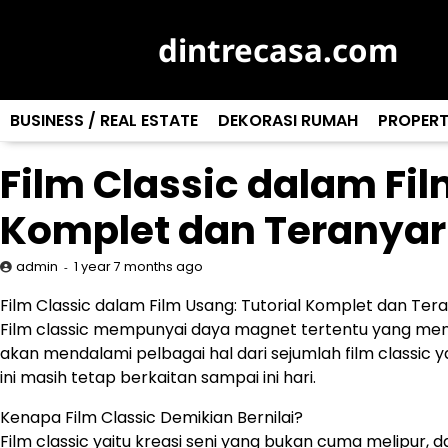
Skip
to
dintrecasa.com
content
BUSINESS / REAL ESTATE
DEKORASI RUMAH
PROPERT
Film Classic dalam Fil
Komplet dan Teranyar
1 year 7 months ago
admin
Film Classic dalam Film Usang: Tutorial Komplet dan Ter
Film classic mempunyai daya magnet tertentu yang menari
akan mendalami pelbagai hal dari sejumlah film classic
ini masih tetap berkaitan sampai ini hari.
Kenapa Film Classic Demikian Bernilai?
Film classic yaitu kreasi seni yang bukan cuma melipur