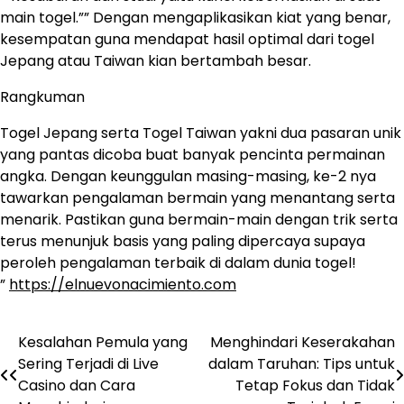
main togel.”” Dengan mengaplikasikan kiat yang benar,
kesempatan guna mendapat hasil optimal dari togel
Jepang atau Taiwan kian bertambah besar.
Rangkuman
Togel Jepang serta Togel Taiwan yakni dua pasaran unik
yang pantas dicoba buat banyak pencinta permainan
angka. Dengan keunggulan masing-masing, ke-2 nya
tawarkan pengalaman bermain yang menantang serta
menarik. Pastikan guna bermain-main dengan trik serta
terus menunjuk basis yang paling dipercaya supaya
peroleh pengalaman terbaik di dalam dunia togel!
”
https://elnuevonacimiento.com
Kesalahan Pemula yang
Menghindari Keserakahan
Navigasi
Sering Terjadi di Live
dalam Taruhan: Tips untuk
pos
Casino dan Cara
Tetap Fokus dan Tidak