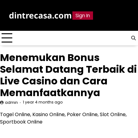
Skip
to
dintrecasa.com
Sign In
content
Menemukan Bonus
Selamat Datang Terbaik di
Live Casino dan Cara
Memanfaatkannya
1 year 4 months ago
admin
Togel Online, Kasino Online, Poker Online, Slot Online,
Sportbook Online