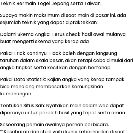
Teknik Bermain Togel Jepang serta Taiwan
Supaya makin maksimum di saat main di pasar ini, ada
sejumlah teknik yang dapat dipraktekkan:
Dalami Skema Angka: Terus check hasil awal mulanya
buat mengerti skema yang kerap ada.
Pakai Trick Kontinyu: Tidak boleh dengan langsung
taruhan dalam skala besar, akan tetapi coba dimulai dari
angka tingkat serta kecil kan dengan bertahap.
Pakai Data Statistik: Kajian angka yang kerap tampak
bisa menolong membesarkan kemungkinan
kemenangan.
Tentukan Situs Sah: Nyatakan main dalam web dapat
dipercaya untuk peroleh hasil yang tepat serta aman.
Seseorang pemain awalnya pernah berbicara,
“”Kesabaran dan studi yaitu kunci keberhasilan di saat