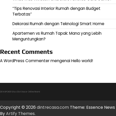
“Tips Renovasi Interior Rumah dengan Budget
Terbatas”
Dekorasi Rumah dengan Teknologi Smart Home
Apartemen vs Rumah Tapak: Mana yang Lebih
Menguntungkan?
Recent Comments
A WordPress Commenter
mengenai
Hello world!
DEWAPOKER Situs Slot Gacor Online Resmi
Copyright © 2026
dintrecasa.com
Theme: Essence News
By
Artify Themes
.