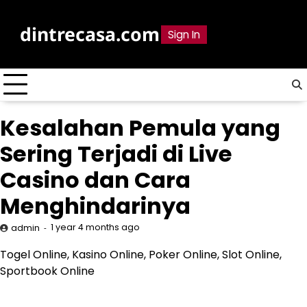
Skip
to
dintrecasa.com
Sign In
content
Kesalahan Pemula yang
Sering Terjadi di Live
Casino dan Cara
Menghindarinya
1 year 4 months ago
admin
Togel Online, Kasino Online, Poker Online, Slot Online,
Sportbook Online