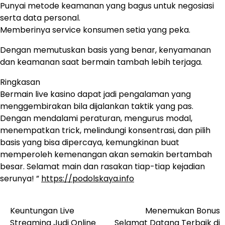
Punyai metode keamanan yang bagus untuk negosiasi
serta data personal.
Memberinya service konsumen setia yang peka.
Dengan memutuskan basis yang benar, kenyamanan
dan keamanan saat bermain tambah lebih terjaga.
Ringkasan
Bermain live kasino dapat jadi pengalaman yang
menggembirakan bila dijalankan taktik yang pas.
Dengan mendalami peraturan, mengurus modal,
menempatkan trick, melindungi konsentrasi, dan pilih
basis yang bisa dipercaya, kemungkinan buat
memperoleh kemenangan akan semakin bertambah
besar. Selamat main dan rasakan tiap-tiap kejadian
serunya! ”
https://podolskaya.info
Keuntungan Live
Menemukan Bonus
Navigasi
Streaming Judi Online
Selamat Datang Terbaik di