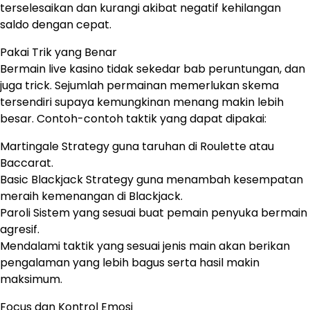
terselesaikan dan kurangi akibat negatif kehilangan
saldo dengan cepat.
Pakai Trik yang Benar
Bermain live kasino tidak sekedar bab peruntungan, dan
juga trick. Sejumlah permainan memerlukan skema
tersendiri supaya kemungkinan menang makin lebih
besar. Contoh-contoh taktik yang dapat dipakai:
Martingale Strategy guna taruhan di Roulette atau
Baccarat.
Basic Blackjack Strategy guna menambah kesempatan
meraih kemenangan di Blackjack.
Paroli Sistem yang sesuai buat pemain penyuka bermain
agresif.
Mendalami taktik yang sesuai jenis main akan berikan
pengalaman yang lebih bagus serta hasil makin
maksimum.
Focus dan Kontrol Emosi