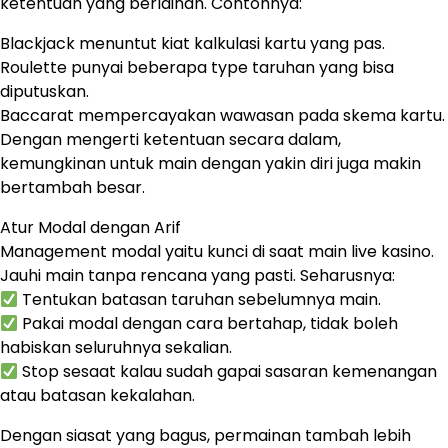
ketentuan yang berlainan. Contohnya:
Blackjack menuntut kiat kalkulasi kartu yang pas.
Roulette punyai beberapa type taruhan yang bisa
diputuskan.
Baccarat mempercayakan wawasan pada skema kartu.
Dengan mengerti ketentuan secara dalam,
kemungkinan untuk main dengan yakin diri juga makin
bertambah besar.
Atur Modal dengan Arif
Management modal yaitu kunci di saat main live kasino.
Jauhi main tanpa rencana yang pasti. Seharusnya:
Tentukan batasan taruhan sebelumnya main.
Pakai modal dengan cara bertahap, tidak boleh
habiskan seluruhnya sekalian.
Stop sesaat kalau sudah gapai sasaran kemenangan
atau batasan kekalahan.
Dengan siasat yang bagus, permainan tambah lebih