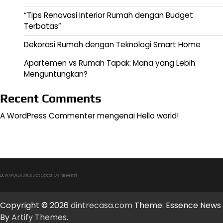
“Tips Renovasi Interior Rumah dengan Budget
Terbatas”
Dekorasi Rumah dengan Teknologi Smart Home
Apartemen vs Rumah Tapak: Mana yang Lebih
Menguntungkan?
Recent Comments
A WordPress Commenter
mengenai
Hello world!
DEWAPOKER Situs Slot Gacor Online Resmi
Copyright © 2026
dintrecasa.com
Theme: Essence News
By
Artify Themes
.