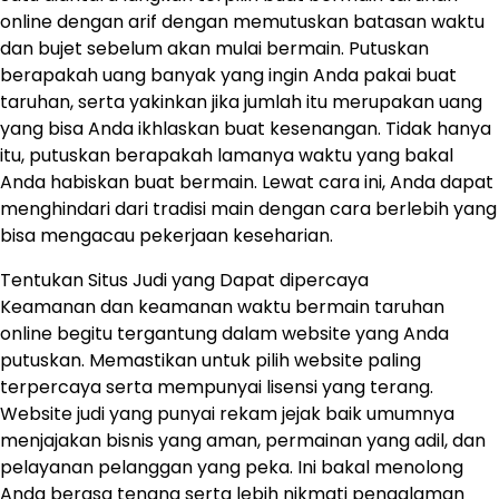
online dengan arif dengan memutuskan batasan waktu
dan bujet sebelum akan mulai bermain. Putuskan
berapakah uang banyak yang ingin Anda pakai buat
taruhan, serta yakinkan jika jumlah itu merupakan uang
yang bisa Anda ikhlaskan buat kesenangan. Tidak hanya
itu, putuskan berapakah lamanya waktu yang bakal
Anda habiskan buat bermain. Lewat cara ini, Anda dapat
menghindari dari tradisi main dengan cara berlebih yang
bisa mengacau pekerjaan keseharian.
Tentukan Situs Judi yang Dapat dipercaya
Keamanan dan keamanan waktu bermain taruhan
online begitu tergantung dalam website yang Anda
putuskan. Memastikan untuk pilih website paling
terpercaya serta mempunyai lisensi yang terang.
Website judi yang punyai rekam jejak baik umumnya
menjajakan bisnis yang aman, permainan yang adil, dan
pelayanan pelanggan yang peka. Ini bakal menolong
Anda berasa tenang serta lebih nikmati pengalaman