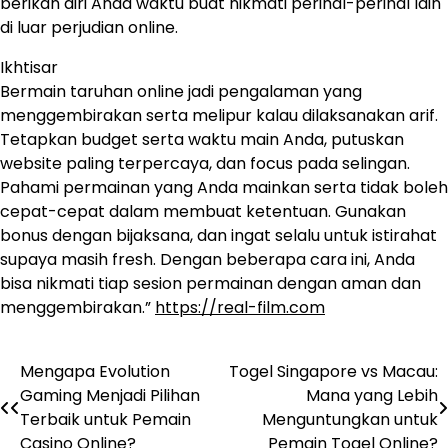
berikan diri Anda waktu buat nikmati perihal-perihal lain
di luar perjudian online.
Ikhtisar
Bermain taruhan online jadi pengalaman yang
menggembirakan serta melipur kalau dilaksanakan arif.
Tetapkan budget serta waktu main Anda, putuskan
website paling terpercaya, dan focus pada selingan.
Pahami permainan yang Anda mainkan serta tidak boleh
cepat-cepat dalam membuat ketentuan. Gunakan
bonus dengan bijaksana, dan ingat selalu untuk istirahat
supaya masih fresh. Dengan beberapa cara ini, Anda
bisa nikmati tiap sesion permainan dengan aman dan
menggembirakan.”
https://real-film.com
Mengapa Evolution
Togel Singapore vs Macau:
Navigasi
Gaming Menjadi Pilihan
Mana yang Lebih
pos
Terbaik untuk Pemain
Menguntungkan untuk
Casino Online?
Pemain Togel Online?