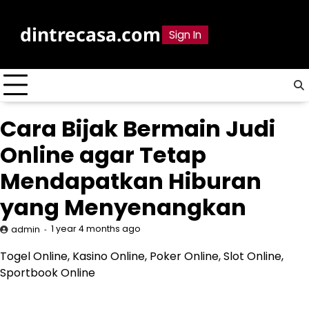
Skip
to
dintrecasa.com
Sign In
content
Cara Bijak Bermain Judi
Online agar Tetap
Mendapatkan Hiburan
yang Menyenangkan
1 year 4 months ago
admin
Togel Online, Kasino Online, Poker Online, Slot Online,
Sportbook Online