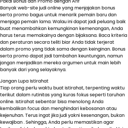
Pakai Bonus dan Promo dengan Arif
Banyak web-site judi online yang menjajakan bonus
serta promo bagus untuk menarik pemain baru dan
menjaga pemain lama. Walau ini dapat jadi peluang baik
buat menambahkan kemungkinan kemenangan, Anda
harus terus memakainya dengan bijaksana. Baca kriteria
dan peraturan secara teliti biar Anda tidak terjerat
dalam promo yang tidak sama dengan keinginan. Bonus
serta promo dapat jadi tambahan keuntungan, namun
jangan menjadikan mereka argumen untuk main lebih
banyak dari yang selayaknya.
Jangan Lupa Istirahat
Tiap orang perlu waktu buat istirahat, terpenting waktu
terikut dalam rutinitas yang kuras fokus seperti taruhan
online. Istirahat sebentar bisa menolong Anda
kembalikan focus dan menghindari kebosanan atau
kejenuhan. Terus ingat jika judi yakni kesenangan, bukan
kewajiban . Sehingga, Anda perlu memastikan agar