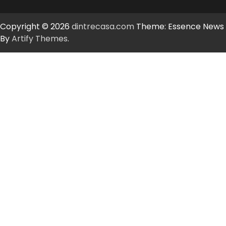
Copyright © 2026
dintrecasa.com
Theme: Essence News
By
Artify Themes
.