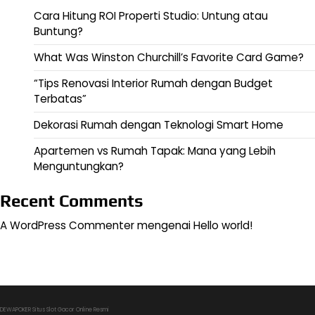
Cara Hitung ROI Properti Studio: Untung atau
Buntung?
What Was Winston Churchill’s Favorite Card Game?
“Tips Renovasi Interior Rumah dengan Budget
Terbatas”
Dekorasi Rumah dengan Teknologi Smart Home
Apartemen vs Rumah Tapak: Mana yang Lebih
Menguntungkan?
Recent Comments
A WordPress Commenter
mengenai
Hello world!
DEWAPOKER Situs Slot Gacor Online Resmi