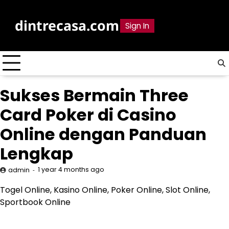
Skip
to
dintrecasa.com
Sign In
content
Sukses Bermain Three
Card Poker di Casino
Online dengan Panduan
Lengkap
1 year 4 months ago
admin
Togel Online, Kasino Online, Poker Online, Slot Online,
Sportbook Online