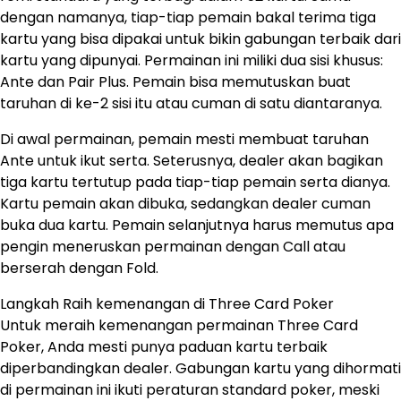
dengan namanya, tiap-tiap pemain bakal terima tiga
kartu yang bisa dipakai untuk bikin gabungan terbaik dari
kartu yang dipunyai. Permainan ini miliki dua sisi khusus:
Ante dan Pair Plus. Pemain bisa memutuskan buat
taruhan di ke-2 sisi itu atau cuman di satu diantaranya.
Di awal permainan, pemain mesti membuat taruhan
Ante untuk ikut serta. Seterusnya, dealer akan bagikan
tiga kartu tertutup pada tiap-tiap pemain serta dianya.
Kartu pemain akan dibuka, sedangkan dealer cuman
buka dua kartu. Pemain selanjutnya harus memutus apa
pengin meneruskan permainan dengan Call atau
berserah dengan Fold.
Langkah Raih kemenangan di Three Card Poker
Untuk meraih kemenangan permainan Three Card
Poker, Anda mesti punya paduan kartu terbaik
diperbandingkan dealer. Gabungan kartu yang dihormati
di permainan ini ikuti peraturan standard poker, meski