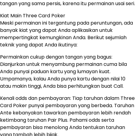
tangan yang sama persis, karena itu permainan usai seri.
Kiat Main Three Card Poker
Meski permainan ini tergantung pada peruntungan, ada
banyak kiat yang dapat Anda aplikasikan untuk
mempertingkat kemungkinan Anda. Berikut sejumlah
teknik yang dapat Anda ikutinya:
Permainkan cukup dengan tangan yang bagus:
Dianjurkan untuk menyambung permainan cuma bila
Anda punyai paduan kartu yang lumayan kuat.
Umpamanya, kalau Anda punya kartu dengan nilai 10
atau makin tinggi, Anda bisa perhitungkan buat Call.
Kenali odds dan pembayaran: Tiap taruhan dalam Three
Card Poker punyai pembayaran yang berbeda. Taruhan
Ante kebanyakan tawarkan pembayaran lebih rendah
ketimbang taruhan Pair Plus. Pahami odds serta
pembayaran bisa menolong Anda tentukan taruhan
yang tambah lebih bijak.