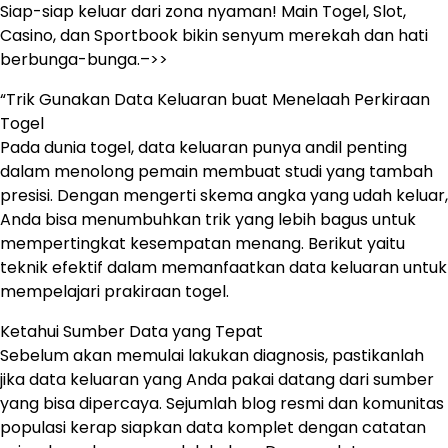
Siap-siap keluar dari zona nyaman! Main Togel, Slot,
Casino, dan Sportbook bikin senyum merekah dan hati
berbunga-bunga.–>>
“Trik Gunakan Data Keluaran buat Menelaah Perkiraan
Togel
Pada dunia togel, data keluaran punya andil penting
dalam menolong pemain membuat studi yang tambah
presisi. Dengan mengerti skema angka yang udah keluar,
Anda bisa menumbuhkan trik yang lebih bagus untuk
mempertingkat kesempatan menang. Berikut yaitu
teknik efektif dalam memanfaatkan data keluaran untuk
mempelajari prakiraan togel.
Ketahui Sumber Data yang Tepat
Sebelum akan memulai lakukan diagnosis, pastikanlah
jika data keluaran yang Anda pakai datang dari sumber
yang bisa dipercaya. Sejumlah blog resmi dan komunitas
populasi kerap siapkan data komplet dengan catatan