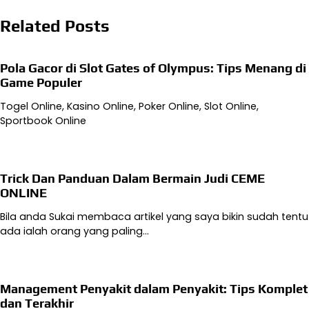
Related Posts
Pola Gacor di Slot Gates of Olympus: Tips Menang di
Game Populer
Togel Online, Kasino Online, Poker Online, Slot Online,
Sportbook Online
Trick Dan Panduan Dalam Bermain Judi CEME
ONLINE
Bila anda Sukai membaca artikel yang saya bikin sudah tentu
ada ialah orang yang paling…
Management Penyakit dalam Penyakit: Tips Komplet
dan Terakhir