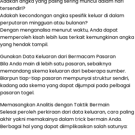
Adakah angka yang paling sering muncul dalam hari
tersendiri?
Adakah kecondongan angka spesifik keluar di dalam
perputaran mingguan atau bulanan?
Dengan menganalisa menurut waktu, Anda dapat
memperoleh kisah lebih luas terkait kemungkinan angka
yang hendak tampil.
Gunakan Data Keluaran dari Bermacam Pasaran
Bila Anda main di lebih satu pasaran, sebaiknya
memandang skema keluaran dari beberapa sumber.
Biarpun tiap-tiap pasaran mempunyai struktur sendiri,
kadang ada skema yang dapat dijumpai pada pelbagai
pasaran togel.
Memasangkan Analitis dengan Taktik Bermain
Selesai peroleh perkiraan dari data keluaran, cara paling
akhir yakni memakainya dalam trick bermain Anda.
Berbagai hal yang dapat diimplikasikan salah satunya: