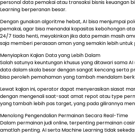
personal data pemakai atau transaksi bisnis keuangan bi
Learning berperanan besar.
Dengan gunakan algoritme hebat, AI bisa menjumpai pol
pemakai, agar bisa menandai kapasitas kebohongan atau 
24/7 tiada henti, meyakinkan jika data pemain masih aman 
saja memberi perasaan aman yang semakin lebih untuk 
Menyiapkan Kajian Data yang Lebih Dalam
Salah satunya keuntungan khusus yang ditawari sama AI
data dalam skala besar dengan sangat kencang serta pres
bisa peroleh pemahaman yang tambah mendalam berkai
Lewat kajian ini, operator dapat menyerasikan siasat
dengan mengenali saat-saat amat repot atau type perm
yang tambah lebih pas target, yang pada gilirannya m
Menolong Pengendalian Permainan Secara Real-Time
Dalam permainan judi online, terpenting permainan cas
amatlah penting. AI serta Machine Learning tidak seked