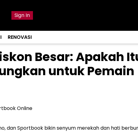
Sign In
I
RENOVASI
iskon Besar: Apakah It
ungkan untuk Pemain
ortbook Online
asino, dan Sportbook bikin senyum merekah dan hati berb