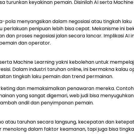
sa turunkan keyakinan pemain. Disinilah AI serta Machine
a-pola menyangsikan dalam negosiasi atau tingkah laku
perlakuan penipuan lebih bisa cepat. Mekanisme ini bek
dan proses negosiasi jalan secara lancar. Implikasi AI in
pemain dan operator.
 serta Machine Learning yakni kebolehan untuk mempelaj
isi. Dalam industri taruhan online, ini bermakna kalau o
tan tingkah laku pemain dan trend permainan.
 marketing dan memaksimalkan penawaran mereka. Contoh
ainan yang sangat digemari, web judi bisa menyuguhka
enambah andil dan penyimpanan pemain.
ino atau taruhan secara langsung, kecepatan dan ketepa
ar menolong dalam faktor keamanan, tapi juga bisa tingk