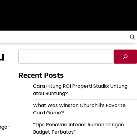
u
Cari
Recent Posts
Cara Hitung ROI Properti Studio: Untung
atau Buntung?
What Was Winston Churchill’s Favorite
Card Game?
“Tips Renovasi Interior Rumah dengan
unga-
Budget Terbatas”