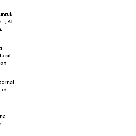
 untuk
e, AI
.
a
asil
han
ternal
uan
ine
n