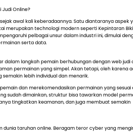
 Judi Online?
 sejak awal kali keberadaannya. Satu diantaranya aspek 
ai merupakan technologi modern seperti Kepintaran Bik
pengaruhi pelbagai unsur dalam industri ini, dimulai den
rmainan serta data.
r dalam langkah pemain berhubungan dengan web judi o
n permainan yang simpel. Akan tetapi, oleh karena ad
 semakin lebih individual dan menarik.
han pemain dan merekomendasikan permainan yang sesuai
ang sudah dimainkan, struktur bisa tawarkan model perm
n hanya tingkatkan keamanan, dan juga membuat semakin
m dunia taruhan online. Beragam teror cyber yang mengi