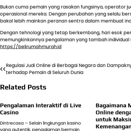
Bukan cuma pemain yang rasakan fungsinya, operator judi
operasional mereka. Dengan perubahan yang selalu ber
bakal lebih mainkan peranan sentra dalam membuat indus
Dengan tehnologi yang tetap berkembang, hari esok perm
memungkinkannya pengalaman yang tambah individual se
https://belirumahmurah.id
Regulasi Judi Online di Berbagai Negara dan Dampakn
Navigasi
terhadap Pemain di Seluruh Dunia
pos
Related Posts
Pengalaman Interaktif di Live
Bagaimana 
Casino
Online deng
untuk Maksi
Dintrecasa – Selain lingkungan kasino
Kemenangan
yang autentik, pengalaman bermain