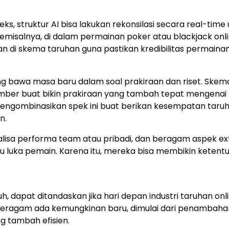
s, struktur AI bisa lakukan rekonsilasi secara real-time
misalnya, di dalam permainan poker atau blackjack onlin
an di skema taruhan guna pastikan kredibilitas permainan
ing bawa masa baru dalam soal prakiraan dan riset. Skem
ber buat bikin prakiraan yang tambah tepat mengenai h
 mengombinasikan spek ini buat berikan kesempatan taru
n.
alisa performa team atau pribadi, dan beragam aspek ex
u luka pemain. Karena itu, mereka bisa membikin ketent
 dapat ditandaskan jika hari depan industri taruhan onl
a beragam ada kemungkinan baru, dimulai dari penambaha
g tambah efisien.