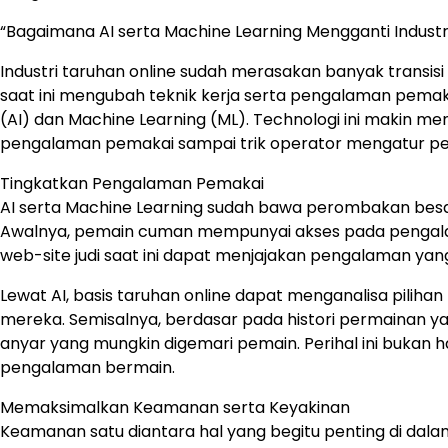
“Bagaimana AI serta Machine Learning Mengganti Industri
Industri taruhan online sudah merasakan banyak transisi
saat ini mengubah teknik kerja serta pengalaman pemak
(AI) dan Machine Learning (ML). Technologi ini makin mem
pengalaman pemakai sampai trik operator mengatur pe
Tingkatkan Pengalaman Pemakai
AI serta Machine Learning sudah bawa perombakan besa
Awalnya, pemain cuman mempunyai akses pada pengalama
web-site judi saat ini dapat menjajakan pengalaman yang
Lewat AI, basis taruhan online dapat menganalisa pili
mereka. Semisalnya, berdasar pada histori permainan y
anyar yang mungkin digemari pemain. Perihal ini buka
pengalaman bermain.
Memaksimalkan Keamanan serta Keyakinan
Keamanan satu diantara hal yang begitu penting di dala