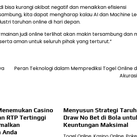
 bisa kurangi akibat negatif dan menaikkan efisiensi
sambung, kita dapat mengharap kalau AI dan Machine Le
tri taruhan online di hari depan.
ainan judi online terlihat akan makin tersambung dan m
rta aman untuk seluruh pihak yang terturut.”
ya
Peran Teknologi dalam Memprediksi Togel Online 
Akurasi
Menemukan Casino
Menyusun Strategi Taru
an RTP Tertinggi
Draw No Bet di Bola untu
malkan
Keuntungan Maksimal
 Anda
Togel Online, Kasino Online, Poke