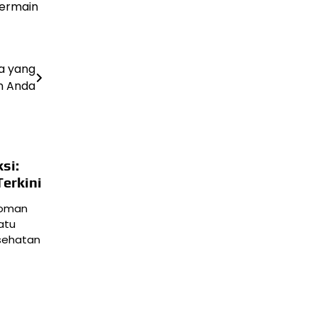
bermain
a yang
n Anda
si:
erkini
doman
satu
esehatan