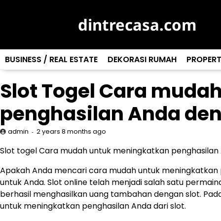
Skip
to
dintrecasa.com
content
BUSINESS / REAL ESTATE
DEKORASI RUMAH
PROPERT
Slot Togel Cara muda
penghasilan Anda den
2 years 8 months ago
admin
Slot togel Cara mudah untuk meningkatkan penghasilan
Apakah Anda mencari cara mudah untuk meningkatkan pen
untuk Anda. Slot online telah menjadi salah satu permain
berhasil menghasilkan uang tambahan dengan slot. Pad
untuk meningkatkan penghasilan Anda dari slot.