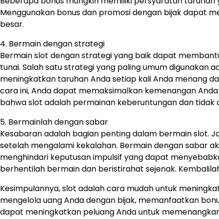
Beberapa bonus mungkin memiliki persyaratan taruhan y
Menggunakan bonus dan promosi dengan bijak dapat 
besar.
4. Bermain dengan strategi
Bermain slot dengan strategi yang baik dapat memba
tunai. Salah satu strategi yang paling umum digunakan ad
meningkatkan taruhan Anda setiap kali Anda menang da
cara ini, Anda dapat memaksimalkan kemenangan Anda d
bahwa slot adalah permainan keberuntungan dan tidak
5. Bermainlah dengan sabar
Kesabaran adalah bagian penting dalam bermain slot. J
setelah mengalami kekalahan. Bermain dengan sabar 
menghindari keputusan impulsif yang dapat menyebabkan k
berhentilah bermain dan beristirahat sejenak. Kembalila
Kesimpulannya, slot adalah cara mudah untuk meningkat
mengelola uang Anda dengan bijak, memanfaatkan bonus
dapat meningkatkan peluang Anda untuk memenangkan ha