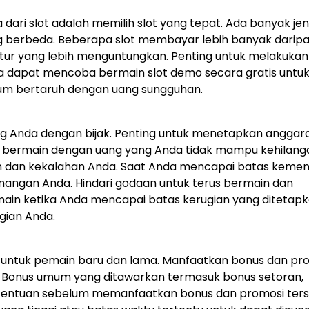
ri slot adalah memilih slot yang tepat. Ada banyak jeni
g berbeda. Beberapa slot membayar lebih banyak darip
tur yang lebih menguntungkan. Penting untuk melakukan 
uga dapat mencoba bermain slot demo secara gratis untu
um bertaruh dengan uang sungguhan.
ang Anda dengan bijak. Penting untuk menetapkan anggar
n bermain dengan uang yang Anda tidak mampu kehilang
an dan kekalahan Anda. Saat Anda mencapai batas keme
nangan Anda. Hindari godaan untuk terus bermain dan
main ketika Anda mencapai batas kerugian yang ditetap
gian Anda.
 untuk pemain baru dan lama. Manfaatkan bonus dan prom
Bonus umum yang ditawarkan termasuk bonus setoran,
ketentuan sebelum memanfaatkan bonus dan promosi ters