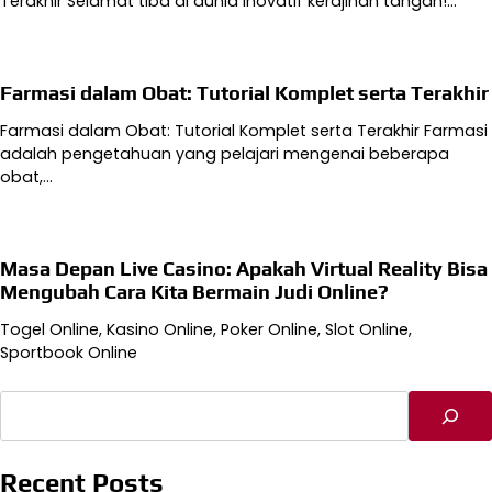
Terakhir Selamat tiba di dunia inovatif kerajinan tangan!…
Farmasi dalam Obat: Tutorial Komplet serta Terakhir
Farmasi dalam Obat: Tutorial Komplet serta Terakhir Farmasi
adalah pengetahuan yang pelajari mengenai beberapa
obat,…
Masa Depan Live Casino: Apakah Virtual Reality Bisa
Mengubah Cara Kita Bermain Judi Online?
Togel Online, Kasino Online, Poker Online, Slot Online,
Sportbook Online
Cari
Recent Posts