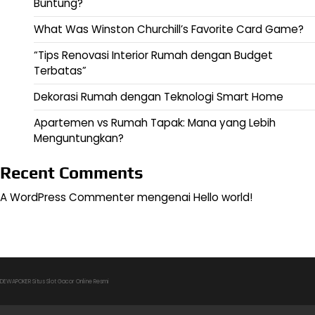
Buntung?
What Was Winston Churchill’s Favorite Card Game?
“Tips Renovasi Interior Rumah dengan Budget
Terbatas”
Dekorasi Rumah dengan Teknologi Smart Home
Apartemen vs Rumah Tapak: Mana yang Lebih
Menguntungkan?
Recent Comments
A WordPress Commenter
mengenai
Hello world!
DEWAPOKER Situs Slot Gacor Online Resmi