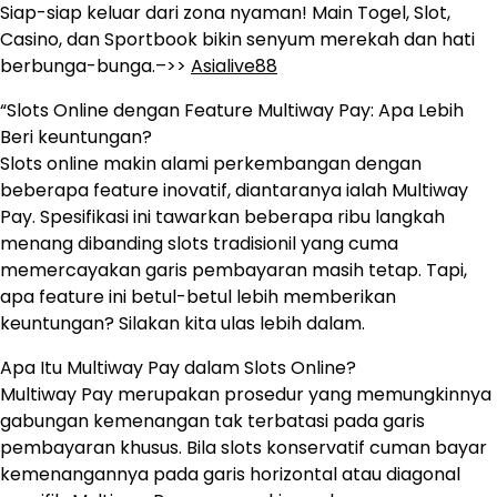
Siap-siap keluar dari zona nyaman! Main Togel, Slot,
Casino, dan Sportbook bikin senyum merekah dan hati
berbunga-bunga.–>>
Asialive88
“Slots Online dengan Feature Multiway Pay: Apa Lebih
Beri keuntungan?
Slots online makin alami perkembangan dengan
beberapa feature inovatif, diantaranya ialah Multiway
Pay. Spesifikasi ini tawarkan beberapa ribu langkah
menang dibanding slots tradisionil yang cuma
memercayakan garis pembayaran masih tetap. Tapi,
apa feature ini betul-betul lebih memberikan
keuntungan? Silakan kita ulas lebih dalam.
Apa Itu Multiway Pay dalam Slots Online?
Multiway Pay merupakan prosedur yang memungkinnya
gabungan kemenangan tak terbatasi pada garis
pembayaran khusus. Bila slots konservatif cuman bayar
kemenangannya pada garis horizontal atau diagonal