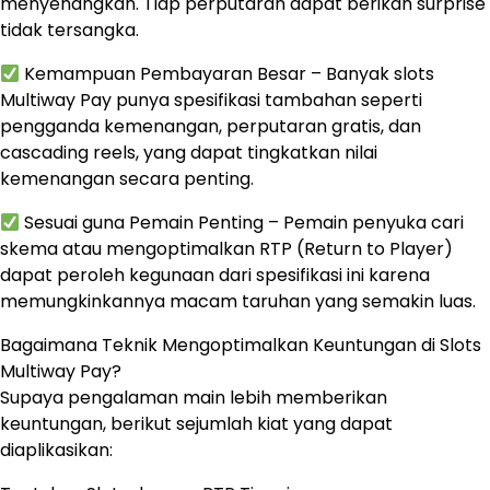
menyenangkan. Tiap perputaran dapat berikan surprise
tidak tersangka.
Kemampuan Pembayaran Besar – Banyak slots
Multiway Pay punya spesifikasi tambahan seperti
pengganda kemenangan, perputaran gratis, dan
cascading reels, yang dapat tingkatkan nilai
kemenangan secara penting.
Sesuai guna Pemain Penting – Pemain penyuka cari
skema atau mengoptimalkan RTP (Return to Player)
dapat peroleh kegunaan dari spesifikasi ini karena
memungkinkannya macam taruhan yang semakin luas.
Bagaimana Teknik Mengoptimalkan Keuntungan di Slots
Multiway Pay?
Supaya pengalaman main lebih memberikan
keuntungan, berikut sejumlah kiat yang dapat
diaplikasikan: