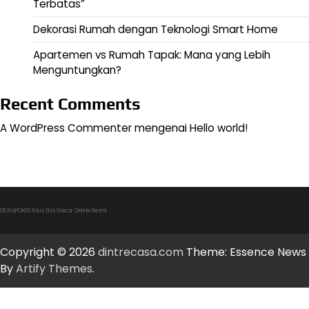
Terbatas”
Dekorasi Rumah dengan Teknologi Smart Home
Apartemen vs Rumah Tapak: Mana yang Lebih
Menguntungkan?
Recent Comments
A WordPress Commenter
mengenai
Hello world!
DEWAPOKER Situs Slot Gacor Online Resmi
Copyright © 2026
dintrecasa.com
Theme: Essence News
By
Artify Themes
.