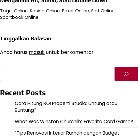
Mengambil Hit, Stand, atau Double Down
Togel Online, Kasino Online, Poker Online, Slot Online,
Sportbook Online
Tinggalkan Balasan
Anda harus
masuk
untuk berkomentar.
Cari
Recent Posts
Cara Hitung ROI Properti Studio: Untung atau
Buntung?
What Was Winston Churchill’s Favorite Card Game?
“Tips Renovasi Interior Rumah dengan Budget