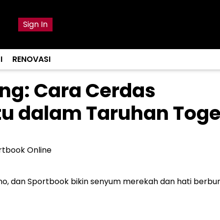
Sign In
I
RENOVASI
ng: Cara Cerdas
u dalam Taruhan Toge
ortbook Online
asino, dan Sportbook bikin senyum merekah dan hati berb