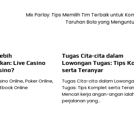
Mix Parlay: Tips Memilih Tim Terbaik untuk Ko
Taruhan Bola yang Mengunt
ebih
Tugas Cita-cita dalam
an: Live Casino
Lowongan Tugas: Tips K
sino?
serta Teranyar
sino Online, Poker Online,
Tugas Cita-cita dalam Lowong
rtbook Online
Tugas: Tips Komplet serta Tera
Mencari kerja angan-angan iala
perjalanan yang…