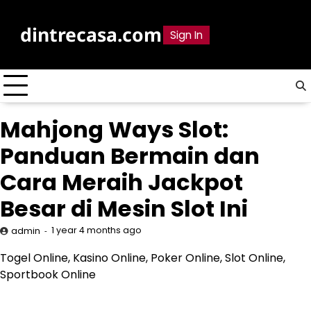
Skip
to
dintrecasa.com
Sign In
content
Mahjong Ways Slot:
Panduan Bermain dan
Cara Meraih Jackpot
Besar di Mesin Slot Ini
1 year 4 months ago
admin
Togel Online, Kasino Online, Poker Online, Slot Online,
Sportbook Online