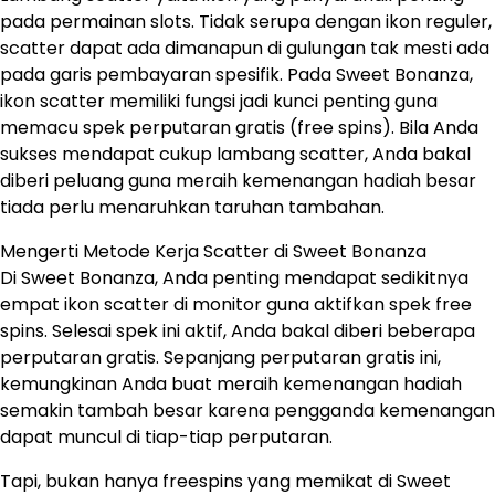
pada permainan slots. Tidak serupa dengan ikon reguler,
scatter dapat ada dimanapun di gulungan tak mesti ada
pada garis pembayaran spesifik. Pada Sweet Bonanza,
ikon scatter memiliki fungsi jadi kunci penting guna
memacu spek perputaran gratis (free spins). Bila Anda
sukses mendapat cukup lambang scatter, Anda bakal
diberi peluang guna meraih kemenangan hadiah besar
tiada perlu menaruhkan taruhan tambahan.
Mengerti Metode Kerja Scatter di Sweet Bonanza
Di Sweet Bonanza, Anda penting mendapat sedikitnya
empat ikon scatter di monitor guna aktifkan spek free
spins. Selesai spek ini aktif, Anda bakal diberi beberapa
perputaran gratis. Sepanjang perputaran gratis ini,
kemungkinan Anda buat meraih kemenangan hadiah
semakin tambah besar karena pengganda kemenangan
dapat muncul di tiap-tiap perputaran.
Tapi, bukan hanya freespins yang memikat di Sweet