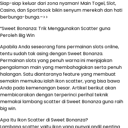
Siap-siap keluar dari zona nyaman! Main Togel, Slot,
Casino, dan Sportbook bikin senyum merekah dan hati
berbunga-bunga.–>>
“Sweet Bonanza: Trik Menggunakan Scatter guna
Peroleh Big Win
Apabila Anda seseorang fans permainan slots online,
tentu sudah tak asing dengan Sweet Bonanza.
Permainan slots yang penuh warna ini menjajakan
pengalaman main yang membahagiakan serta penuh
halangan. Satu diantaranya feature yang membuat
semakin memukau ialah ikon scatter, yang bisa bawa
Anda pada kemenangan besar. Artikel berikut akan
membicarakan dengan terperinci perihal teknik
memakai lambang scatter di Sweet Bonanza guna raih
big win.
Apa Itu Ikon Scatter di Sweet Bonanza?
Lambang scatter yaitu ikon yang punyai andil penting