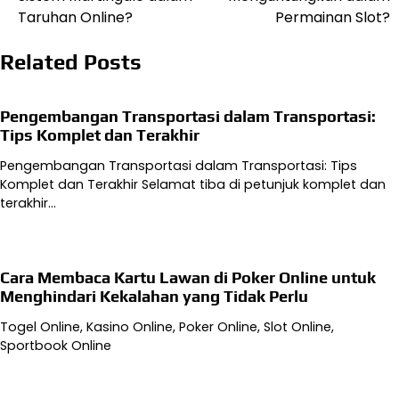
Taruhan Online?
Permainan Slot?
Related Posts
Pengembangan Transportasi dalam Transportasi:
Tips Komplet dan Terakhir
Pengembangan Transportasi dalam Transportasi: Tips
Komplet dan Terakhir Selamat tiba di petunjuk komplet dan
terakhir…
Cara Membaca Kartu Lawan di Poker Online untuk
Menghindari Kekalahan yang Tidak Perlu
Togel Online, Kasino Online, Poker Online, Slot Online,
Sportbook Online