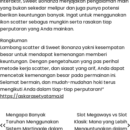
interaktif, Sweet Bonanza menjajakan pengalaman main
yang bukan sekedar melipur dan juga punya potensi
berikan keuntungan banyak. Ingat untuk menggunakan
ikon scatter sebagus mungkin serta rasakan tiap
perputaran yang Anda mainkan.
Rangkuman
Lambang scatter di Sweet Bonanza yakni kesempatan
besar untuk mendapat kemenangan memberi
keuntungan. Dengan pengetahuan yang pas perihal
metode kerja scatter, dan siasat yang arif, Anda dapat
mencetak kemenangan besar pada permainan ini.
Selamat bermain, dan mudah-mudahan hoki terus
mengikuti Anda dalam tiap-tiap perputaran!”
https://askarasetyatama.id
Mengapa Banyak
Slot Megaways vs Slot
Navigasi
Taruhan Menggunakan
Klasik: Mana yang Lebih
pos
Sistem Martingale dalam
Menguntungkan dalam