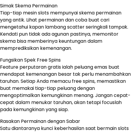
Simak Skema Permainan
Tiap-tiap mesin slots mempunyai skema permainan
yang antik. Lihat permainan dan coba buat cari
mengetahui kapan lambang scatter seringkali tampak.
Kendati pun tidak ada agunan pastinya, memonitor
skema bisa memberinya keuntungan dalam
memprediksikan kemenangan.
Fungsikan Spek Free Spins
Feature perputaran gratis ialah peluang emas buat
mendapat kemenangan besar tak perlu menambahkan
taruhan. Setiap Anda memacu free spins, memastikan
buat memakai tiap-tiap peluang dengan
mengoptimalkan kemungkinan menang. Jangan cepat-
cepat dalam menukar taruhan, akan tetapi focuslah
pada kemungkinan yang siap.
Rasakan Permainan dengan Sabar
Satu diantaranya kunci keberhasilan saat bermain slots