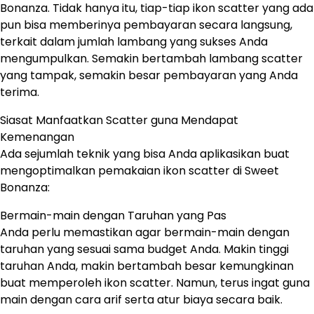
Bonanza. Tidak hanya itu, tiap-tiap ikon scatter yang ada
pun bisa memberinya pembayaran secara langsung,
terkait dalam jumlah lambang yang sukses Anda
mengumpulkan. Semakin bertambah lambang scatter
yang tampak, semakin besar pembayaran yang Anda
terima.
Siasat Manfaatkan Scatter guna Mendapat
Kemenangan
Ada sejumlah teknik yang bisa Anda aplikasikan buat
mengoptimalkan pemakaian ikon scatter di Sweet
Bonanza:
Bermain-main dengan Taruhan yang Pas
Anda perlu memastikan agar bermain-main dengan
taruhan yang sesuai sama budget Anda. Makin tinggi
taruhan Anda, makin bertambah besar kemungkinan
buat memperoleh ikon scatter. Namun, terus ingat guna
main dengan cara arif serta atur biaya secara baik.