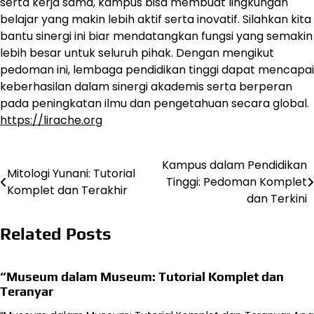
serta kerja sama, kampus bisa membuat lingkungan
belajar yang makin lebih aktif serta inovatif. Silahkan kita
bantu sinergi ini biar mendatangkan fungsi yang semakin
lebih besar untuk seluruh pihak. Dengan mengikut
pedoman ini, lembaga pendidikan tinggi dapat mencapai
keberhasilan dalam sinergi akademis serta berperan
pada peningkatan ilmu dan pengetahuan secara global.
https://lirache.org
Kampus dalam Pendidikan
Navigasi
Mitologi Yunani: Tutorial
Tinggi: Pedoman Komplet
Komplet dan Terakhir
pos
dan Terkini
Related Posts
“Museum dalam Museum: Tutorial Komplet dan
Teranyar