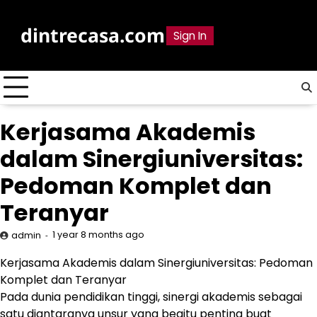
Skip
to
dintrecasa.com
Sign In
content
Kerjasama Akademis
dalam Sinergiuniversitas:
Pedoman Komplet dan
Teranyar
1 year 8 months ago
admin
Kerjasama Akademis dalam Sinergiuniversitas: Pedoman
Komplet dan Teranyar
Pada dunia pendidikan tinggi, sinergi akademis sebagai
satu diantaranya unsur yang begitu penting buat