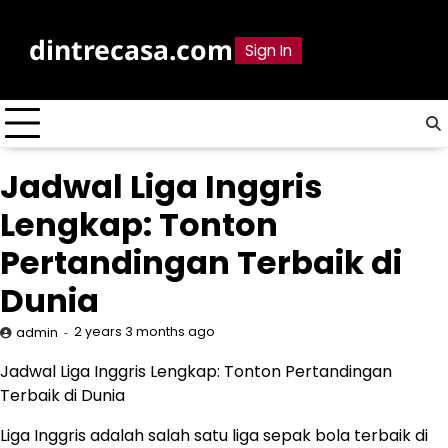
Skip
to
dintrecasa.com
Sign In
content
Jadwal Liga Inggris
Lengkap: Tonton
Pertandingan Terbaik di
Dunia
2 years 3 months ago
admin
Jadwal Liga Inggris Lengkap: Tonton Pertandingan
Terbaik di Dunia
Liga Inggris adalah salah satu liga sepak bola terbaik di