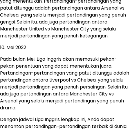
yang menentukan. Pertandingan-pertandingan yang
patut ditunggu adalah pertandingan antara Arsenal vs
Chelsea, yang selalu menjadi pertandingan yang penuh
gengsi. Selain itu, ada juga pertandingan antara
Manchester United vs Manchester City yang selalu
menjadi pertandingan yang penuh ketegangan.
10. Mei 2022
Pada bulan Mei, Liga Inggris akan memasuki pekan-
pekan penentuan yang dapat menentukan juara.
Pertandingan-pertandingan yang patut ditunggu adalah
pertandingan antara Liverpool vs Chelsea, yang selalu
menjadi pertandingan yang penuh persaingan. Selain itu,
ada juga pertandingan antara Manchester City vs
Arsenal yang selalu menjadi pertandingan yang penuh
drama.
Dengan jadwal Liga Inggris lengkap ini, Anda dapat
menonton pertandingan-pertandingan terbaik di dunia.