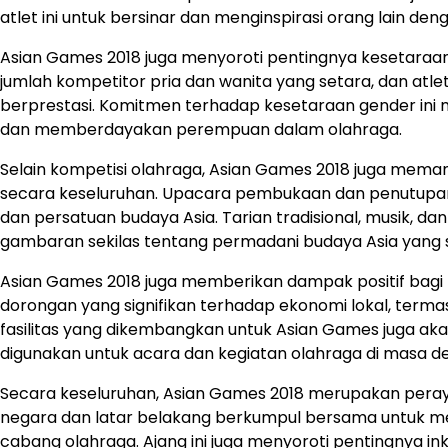
atlet ini untuk bersinar dan menginspirasi orang lain de
Asian Games 2018 juga menyoroti pentingnya kesetaraa
jumlah kompetitor pria dan wanita yang setara, dan atl
berprestasi. Komitmen terhadap kesetaraan gender ini
dan memberdayakan perempuan dalam olahraga.
Selain kompetisi olahraga, Asian Games 2018 juga mema
secara keseluruhan. Upacara pembukaan dan penutu
dan persatuan budaya Asia. Tarian tradisional, musik, d
gambaran sekilas tentang permadani budaya Asia yang
Asian Games 2018 juga memberikan dampak positif bagi
dorongan yang signifikan terhadap ekonomi lokal, termas
fasilitas yang dikembangkan untuk Asian Games juga a
digunakan untuk acara dan kegiatan olahraga di masa d
Secara keseluruhan, Asian Games 2018 merupakan peray
negara dan latar belakang berkumpul bersama untuk m
cabang olahraga. Ajang ini juga menyoroti pentingnya i