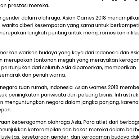
ngan prestasi mereka.
n gender dalam olahraga. Asian Games 2018 menampilka
et wanita diberi kesempatan yang sama untuk berkompeti
 merupakan langkah penting untuk mempromosikan inklus
merkan warisan budaya yang kaya dari Indonesia dan Asi
pan merupakan tontonan megah yang merayakan kerag
an pertunjukan dari seluruh Asia dipamerkan, memberikan
 semarak dan penuh warna.
 negara tuan rumah, Indonesia. Asian Games 2018 membe
uk peningkatan pariwisata dan peluang bisnis. Infrastruk
kan menguntungkan negara dalam jangka panjang, karena
epan.
aan keberagaman olahraga Asia. Para atlet dari berbag
enunjukkan keterampilan dan bakat mereka dalam berb
nklusivitas, kesetaraan gender, dan keragaman budaya da