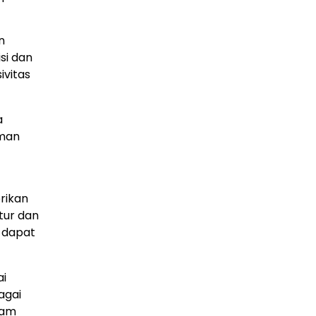
n
si dan
ivitas
a
aman
rikan
tur dan
 dapat
ai
agai
lam