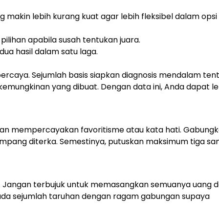
akin lebih kurang kuat agar lebih fleksibel dalam opsi
ilihan apabila susah tentukan juara.
ua hasil dalam satu laga.
ipercaya. Sejumlah basis siapkan diagnosis mendalam ten
emungkinan yang dibuat. Dengan data ini, Anda dapat le
man mempercayakan favoritisme atau kata hati. Gabungk
gampang diterka. Semestinya, putuskan maksimum tiga sa
g. Jangan terbujuk untuk memasangkan semuanya uang 
l pada sejumlah taruhan dengan ragam gabungan supaya