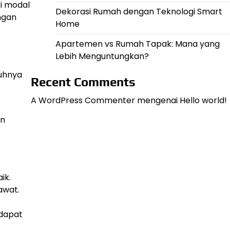
i modal
Dekorasi Rumah dengan Teknologi Smart
ngan
Home
Apartemen vs Rumah Tapak: Mana yang
Lebih Menguntungkan?
ruhnya
Recent Comments
A WordPress Commenter
mengenai
Hello world!
an
ik.
awat.
 dapat