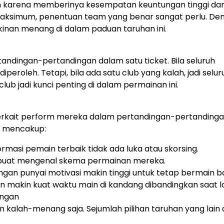
ain karena memberinya kesempatan keuntungan tinggi dar
ng maksimum, penentuan team yang benar sangat perlu. De
nan menang di dalam paduan taruhan ini.
ndingan-pertandingan dalam satu ticket. Bila seluruh
peroleh. Tetapi, bila ada satu club yang kalah, jadi selu
lub jadi kunci penting di dalam permainan ini.
lu terkait perform mereka dalam pertandingan-pertanding
an mencakup:
rmasi pemain terbaik tidak ada luka atau skorsing.
 buat mengenal skema permainan mereka.
n punyai motivasi makin tinggi untuk tetap bermain ba
 makin kuat waktu main di kandang dibandingkan saat l
ungan
n kalah-menang saja. Sejumlah pilihan taruhan yang lain