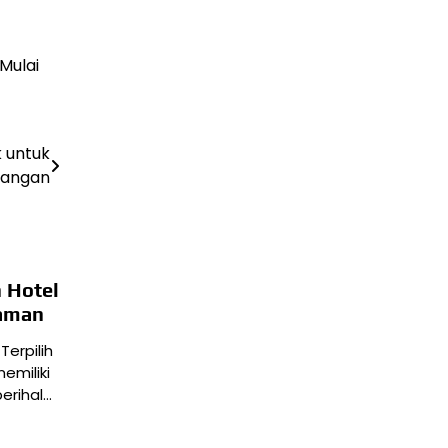
Mulai
k untuk
angan
 Hotel
yaman
erpilih
emiliki
perihal…