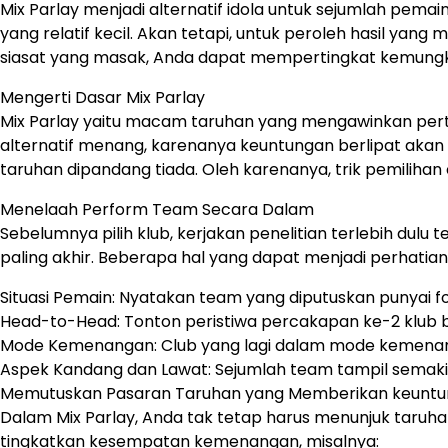
Mix Parlay menjadi alternatif idola untuk sejumlah pem
yang relatif kecil. Akan tetapi, untuk peroleh hasil ya
siasat yang masak, Anda dapat mempertingkat kemungki
Mengerti Dasar Mix Parlay
Mix Parlay yaitu macam taruhan yang mengawinkan perta
alternatif menang, karenanya keuntungan berlipat akan di
taruhan dipandang tiada. Oleh karenanya, trik pemilihan c
Menelaah Perform Team Secara Dalam
Sebelumnya pilih klub, kerjakan penelitian terlebih du
paling akhir. Beberapa hal yang dapat menjadi perhati
Situasi Pemain: Nyatakan team yang diputuskan punyai fo
Head-to-Head: Tonton peristiwa percakapan ke-2 klub
Mode Kemenangan: Club yang lagi dalam mode kemenanga
Aspek Kandang dan Lawat: Sejumlah team tampil semakin
Memutuskan Pasaran Taruhan yang Memberikan keunt
Dalam Mix Parlay, Anda tak tetap harus menunjuk taruha
tingkatkan kesempatan kemenangan, misalnya: