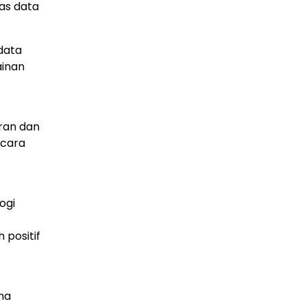
tas data
data
ainan
ran dan
ecara
ogi
 positif
na