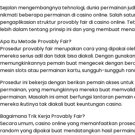
Sejalan mengembangnya tehnologi, dunia permainan judi 
nikmati beberapa permainan di casino online. Salah sat
pengaplikasian struktur provably fair di casino online. Te
lebih dalam tentang prinsip ini dan yang membuat mena
Apa Itu Metode Provably Fair?
Prosedur provably fair merupakan cara yang dipakai oleh
mereka serius adil dan tidak bisa diakali. Dengan gunakan
memungkinkannya pemain buat mengecek dengan berdiri se
mesin slots atau permainan kartu, sungguh-sungguh rand
Prosedur ini bekerja dengan berikan pemain akses unt
permainan, yang memungkinnya mereka buat memvalidas
permainan. Masalah ini amat berfungsi lantaran pemain
mereka ikutinya tak diakali buat keuntungan casino.
Bagaimana Trik Kerja Provably Fair?
Secara umum, casino online yang memanfaatkan prosedur
random yang dipakai buat mendatangkan hasil permainan da