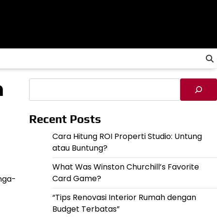
n
Cari
Recent Posts
Cara Hitung ROI Properti Studio: Untung
atau Buntung?
What Was Winston Churchill’s Favorite
Card Game?
unga-
“Tips Renovasi Interior Rumah dengan
Budget Terbatas”