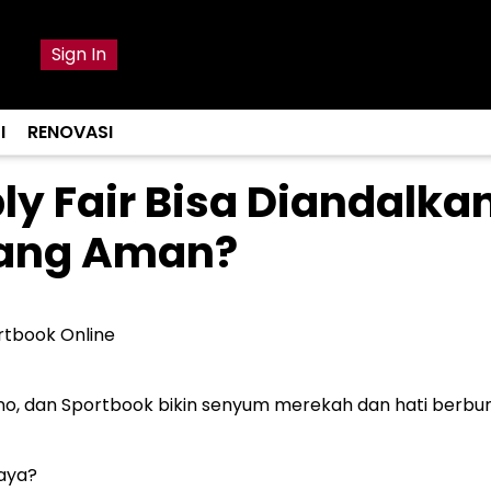
Sign In
I
RENOVASI
y Fair Bisa Diandalka
yang Aman?
ortbook Online
asino, dan Sportbook bikin senyum merekah dan hati berb
caya?