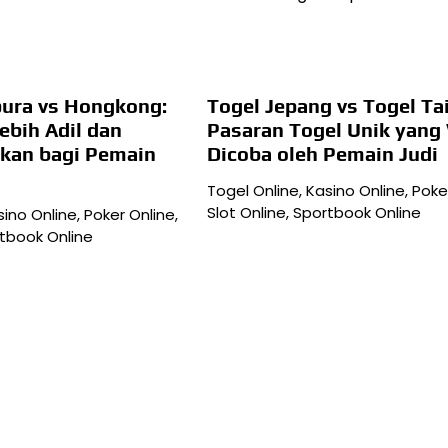
pura vs Hongkong:
Togel Jepang vs Togel Ta
ebih Adil dan
Pasaran Togel Unik yang
kan bagi Pemain
Dicoba oleh Pemain Judi
Togel Online, Kasino Online, Poke
Slot Online, Sportbook Online
sino Online, Poker Online,
rtbook Online