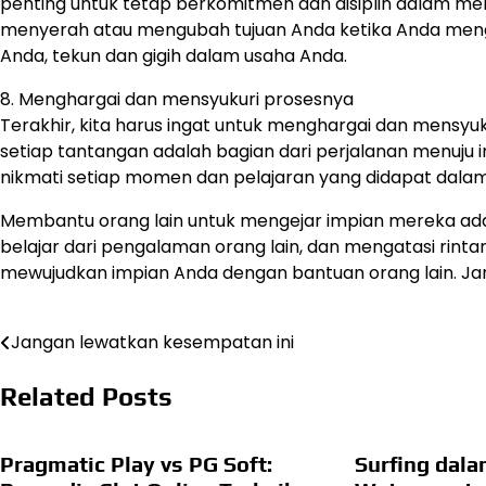
penting untuk tetap berkomitmen dan disiplin dalam m
menyerah atau mengubah tujuan Anda ketika Anda mengh
Anda, tekun dan gigih dalam usaha Anda.
8. Menghargai dan mensyukuri prosesnya
Terakhir, kita harus ingat untuk menghargai dan mensyuk
setiap tantangan adalah bagian dari perjalanan menuju im
nikmati setiap momen dan pelajaran yang didapat dalam 
Membantu orang lain untuk mengejar impian mereka ada
belajar dari pengalaman orang lain, dan mengatasi rin
mewujudkan impian Anda dengan bantuan orang lain. Ja
Jangan lewatkan kesempatan ini
Navigasi
pos
Related Posts
Pragmatic Play vs PG Soft:
Surfing dal