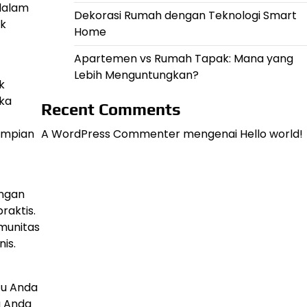
 dalam
Dekorasi Rumah dengan Teknologi Smart
uk
Home
Apartemen vs Rumah Tapak: Mana yang
Lebih Menguntungkan?
k
ika
Recent Comments
 impian
A WordPress Commenter
mengenai
Hello world!
ungan
raktis.
omunitas
is.
tu Anda
g Anda