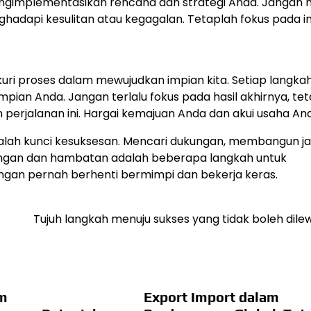
engimplementasikan rencana dan strategi Anda. Jangan
adapi kesulitan atau kegagalan. Tetaplah fokus pada i
uri proses dalam mewujudkan impian kita. Setiap langkah 
pian Anda. Jangan terlalu fokus pada hasil akhirnya, tet
perjalanan ini. Hargai kemajuan Anda dan akui usaha An
lah kunci kesuksesan. Mencari dukungan, membangun ja
tangan dan hambatan adalah beberapa langkah untuk
ngan pernah berhenti bermimpi dan bekerja keras.
Tujuh langkah menuju sukses yang tidak boleh dil
am
Export Import dalam