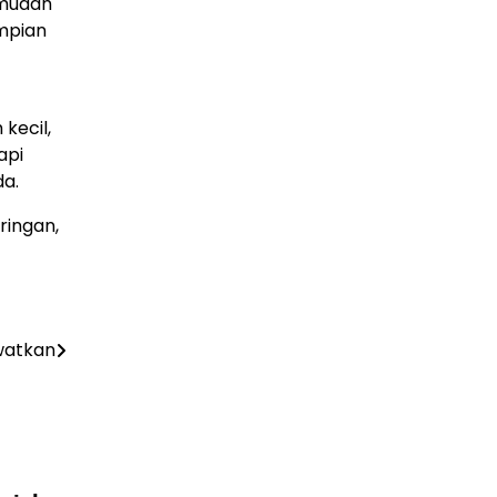
 mudah
mpian
kecil,
api
da.
ringan,
ewatkan