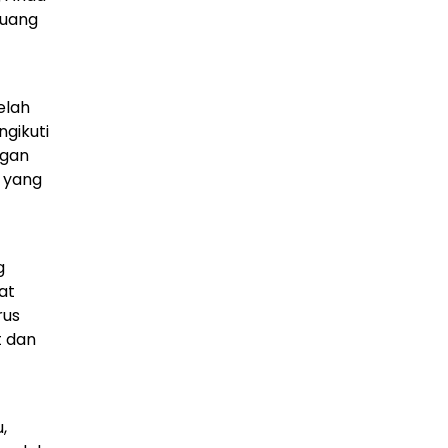
luang
elah
ngikuti
ngan
 yang
g
at
rus
t dan
,