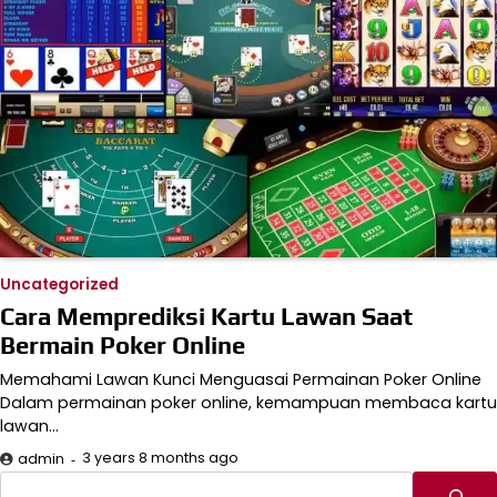
Uncategorized
Cara Memprediksi Kartu Lawan Saat
Bermain Poker Online
Memahami Lawan Kunci Menguasai Permainan Poker Online
Dalam permainan poker online, kemampuan membaca kartu
lawan…
3 years 8 months ago
admin
Cari