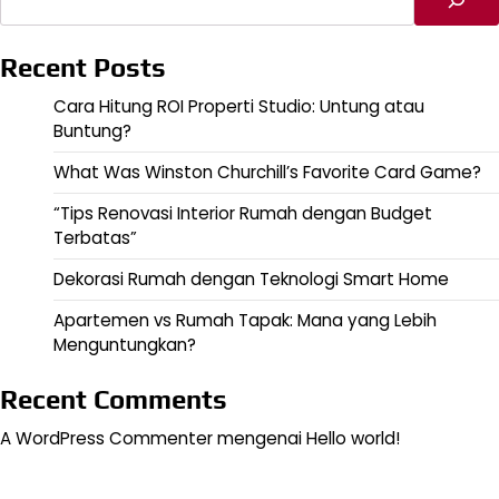
Recent Posts
Cara Hitung ROI Properti Studio: Untung atau
Buntung?
What Was Winston Churchill’s Favorite Card Game?
“Tips Renovasi Interior Rumah dengan Budget
Terbatas”
Dekorasi Rumah dengan Teknologi Smart Home
Apartemen vs Rumah Tapak: Mana yang Lebih
Menguntungkan?
Recent Comments
A WordPress Commenter
mengenai
Hello world!