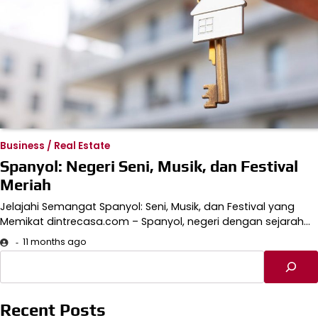
Business / Real Estate
Spanyol: Negeri Seni, Musik, dan Festival
Meriah
Jelajahi Semangat Spanyol: Seni, Musik, dan Festival yang
Memikat dintrecasa.com – Spanyol, negeri dengan sejarah…
11 months ago
Cari
Recent Posts