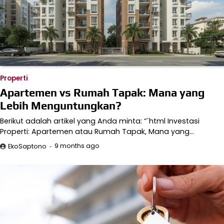
Properti
Apartemen vs Rumah Tapak: Mana yang
Lebih Menguntungkan?
Berikut adalah artikel yang Anda minta: “`html Investasi
Properti: Apartemen atau Rumah Tapak, Mana yang…
9 months ago
EkoSaptono