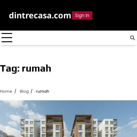
Skip
to
dintrecasa.com
Sign In
content
Tag:
rumah
Home
Blog
rumah