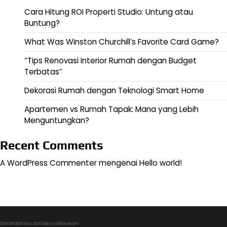
Cara Hitung ROI Properti Studio: Untung atau
Buntung?
What Was Winston Churchill’s Favorite Card Game?
“Tips Renovasi Interior Rumah dengan Budget
Terbatas”
Dekorasi Rumah dengan Teknologi Smart Home
Apartemen vs Rumah Tapak: Mana yang Lebih
Menguntungkan?
Recent Comments
A WordPress Commenter
mengenai
Hello world!
DEWAPOKER Situs Slot Gacor Online Resmi