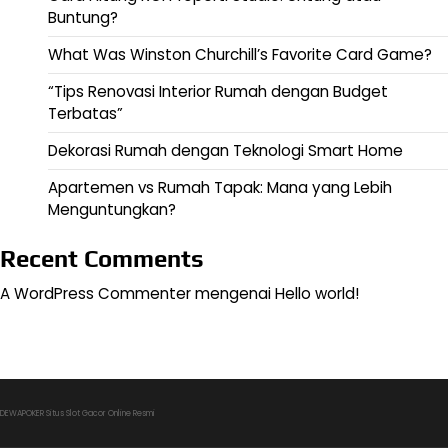
Buntung?
What Was Winston Churchill’s Favorite Card Game?
“Tips Renovasi Interior Rumah dengan Budget
Terbatas”
Dekorasi Rumah dengan Teknologi Smart Home
Apartemen vs Rumah Tapak: Mana yang Lebih
Menguntungkan?
Recent Comments
A WordPress Commenter
mengenai
Hello world!
DEWAPOKER Situs Slot Gacor Online Resmi