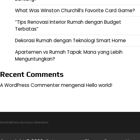
What Was Winston Churchill’s Favorite Card Game?
“Tips Renovasi Interior Rumah dengan Budget
Terbatas”
Dekorasi Rumah dengan Teknologi Smart Home
Apartemen vs Rumah Tapak: Mana yang Lebih
Menguntungkan?
Recent Comments
A WordPress Commenter
mengenai
Hello world!
DEWAPOKER Situs Slot Gacor Online Resmi