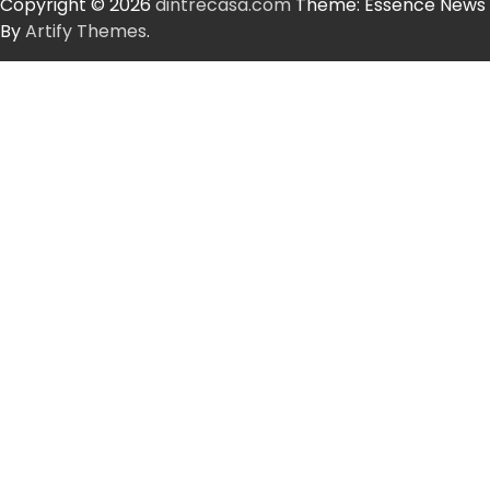
Copyright © 2026
dintrecasa.com
Theme: Essence News
By
Artify Themes
.