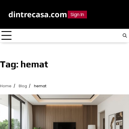
Skip
to
dintrecasa.com
Sign In
content
Tag:
hemat
Home
Blog
hemat