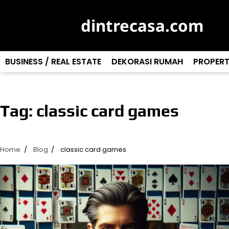
Skip
to
dintrecasa.com
content
BUSINESS / REAL ESTATE
DEKORASI RUMAH
PROPERT
Tag:
classic card games
Home
Blog
classic card games