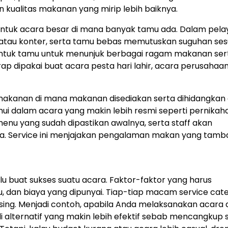
 kualitas makanan yang mirip lebih baiknya.
al untuk acara besar di mana banyak tamu ada. Dalam pel
 atau konter, serta tamu bebas memutuskan suguhan ses
untuk tamu untuk menunjuk berbagai ragam makanan ser
ap dipakai buat acara pesta hari lahir, acara perusahaan
 makanan di mana makanan disediakan serta dihidangkan
emui dalam acara yang makin lebih resmi seperti pernikah
enu yang sudah dipastikan awalnya, serta staff akan
. Service ini menjajakan pengalaman makan yang tamb
 buat sukses suatu acara. Faktor-faktor yang harus
u, dan biaya yang dipunyai. Tiap-tiap macam service cate
ng. Menjadi contoh, apabila Anda melaksanakan acara
i alternatif yang makin lebih efektif sebab mencangkup 