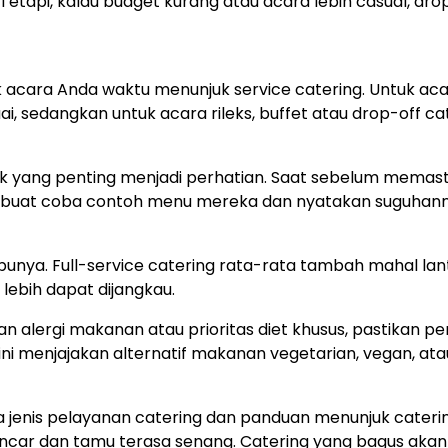
tapi, kalau budget kurang atau acara lebih casual, dro
acara Anda waktu menunjuk service catering. Untuk ac
uai, sedangkan untuk acara rileks, buffet atau drop-off ca
k yang penting menjadi perhatian. Saat sebelum memast
n buat coba contoh menu mereka dan nyatakan suguhan
unya. Full-service catering rata-rata tambah mahal la
lebih dapat dijangkau.
an alergi makanan atau prioritas diet khusus, pastikan pe
 ini menjajakan alternatif makanan vegetarian, vegan, ata
 jenis pelayanan catering dan panduan menunjuk cateri
ancar dan tamu terasa senang. Catering yang bagus akan