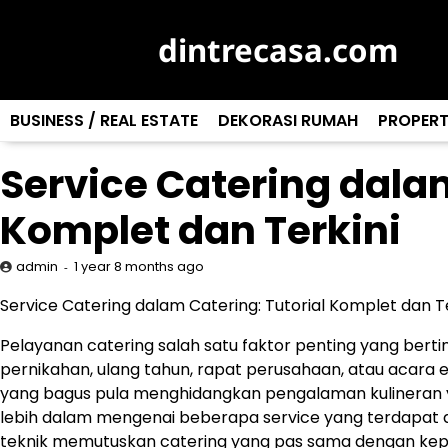
Skip
to
dintrecasa.com
content
BUSINESS / REAL ESTATE
DEKORASI RUMAH
PROPERT
Service Catering dalam
Komplet dan Terkini
1 year 8 months ago
admin
Service Catering dalam Catering: Tutorial Komplet dan Te
Pelayanan catering salah satu faktor penting yang berti
pernikahan, ulang tahun, rapat perusahaan, atau acara e
yang bagus pula menghidangkan pengalaman kulineran y
lebih dalam mengenai beberapa service yang terdapat
teknik memutuskan catering yang pas sama dengan kep