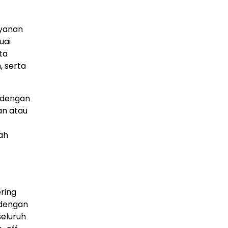
ayanan
uai
ta
, serta
 dengan
an atau
ah
ring
 dengan
seluruh