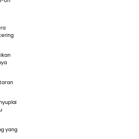
p-off
ara
tering
ikan
nya
ntaran
nyuplai
u
ng yang