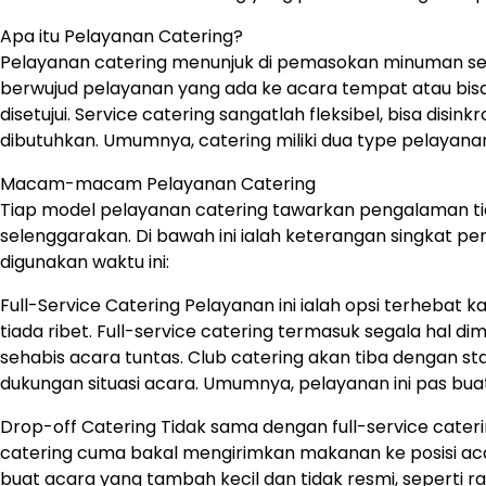
Apa itu Pelayanan Catering?
Pelayanan catering menunjuk di pemasokan minuman serta
berwujud pelayanan yang ada ke acara tempat atau bisa
disetujui. Service catering sangatlah fleksibel, bisa dis
dibutuhkan. Umumnya, catering miliki dua type pelayanan 
Macam-macam Pelayanan Catering
Tiap model pelayanan catering tawarkan pengalaman t
selenggarakan. Di bawah ini ialah keterangan singkat 
digunakan waktu ini:
Full-Service Catering Pelayanan ini ialah opsi terhe
tiada ribet. Full-service catering termasuk segala hal
sehabis acara tuntas. Club catering akan tiba dengan s
dukungan situasi acara. Umumnya, pelayanan ini pas bua
Drop-off Catering Tidak sama dengan full-service caterin
catering cuma bakal mengirimkan makanan ke posisi acar
buat acara yang tambah kecil dan tidak resmi, seperti r