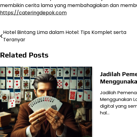
membikin cerita lama yang membahagiakan dan membua
https://cateringdepok.com
Hotel Bintang Lima dalam Hotel: Tips Komplet serta
Navigasi
Teranyar
pos
Related Posts
Jadilah Pem
Menggunaka
Jadilah Pemen
Menggunakan La
digital yang sem
hal…