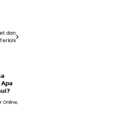
et dan
Terkini
sa
 Apa
hui?
r Online,