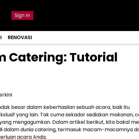
Sign In
I
RENOVASI
 Catering: Tutorial
rkini
ndak besar dalam keberhasilan sebuah acara, baik itu
kslusif yang lain. Tak cuma sekadar sediakan makanan, c
ang mengagumkan. Dalam artikel berikut, kita bakal m
 di dalam dunia catering, termasuk macam-macamnya d
erluan acara Anda.