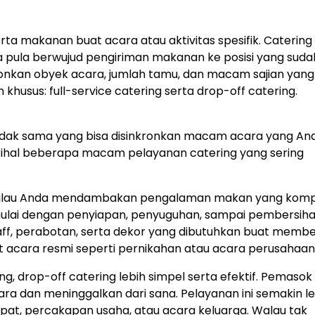
 makanan buat acara atau aktivitas spesifik. Catering 
 pula berwujud pengiriman makanan ke posisi yang suda
inkronkan obyek acara, jumlah tamu, dan macam sajian yang
khusus: full-service catering serta drop-off catering.
idak sama yang bisa disinkronkan macam acara yang An
perihal beberapa macam pelayanan catering yang sering
bat kalau Anda mendambakan pengalaman makan yang komp
 dimulai dengan penyiapan, penyuguhan, sampai pembersih
taff, perabotan, serta dekor yang dibutuhkan buat membe
t acara resmi seperti pernikahan atau acara perusahaan
g, drop-off catering lebih simpel serta efektif. Pemasok
a dan meninggalkan dari sana. Pelayanan ini semakin le
apat, percakapan usaha, atau acara keluarga. Walau tak