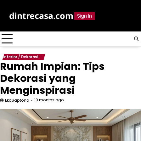
Skip
to
dintrecasa.com
Sign In
content
Interior / Dekorasi
Rumah Impian: Tips
Dekorasi yang
Menginspirasi
10 months ago
EkoSaptono