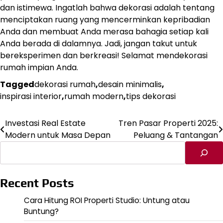
dan istimewa. Ingatlah bahwa dekorasi adalah tentang
menciptakan ruang yang mencerminkan kepribadian
Anda dan membuat Anda merasa bahagia setiap kali
Anda berada di dalamnya. Jadi, jangan takut untuk
bereksperimen dan berkreasi! Selamat mendekorasi
rumah impian Anda.
Tagged
dekorasi rumah
,
desain minimalis
,
inspirasi interior
,
rumah modern
,
tips dekorasi
Investasi Real Estate
Tren Pasar Properti 2025:
Navigasi
Modern untuk Masa Depan
Peluang & Tantangan
pos
Cari
Recent Posts
Cara Hitung ROI Properti Studio: Untung atau
Buntung?