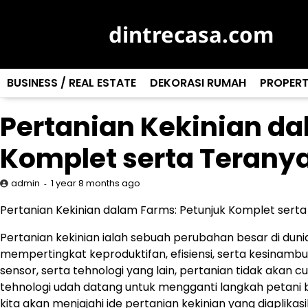
Skip
to
dintrecasa.com
content
BUSINESS / REAL ESTATE
DEKORASI RUMAH
PROPERT
Pertanian Kekinian da
Komplet serta Terany
1 year 8 months ago
admin
Pertanian Kekinian dalam Farms: Petunjuk Komplet sert
Pertanian kekinian ialah sebuah perubahan besar di du
mempertingkat keproduktifan, efisiensi, serta kesinamb
sensor, serta tehnologi yang lain, pertanian tidak akan 
tehnologi udah datang untuk mengganti langkah petani bek
kita akan menjajahi ide pertanian kekinian yang diapli