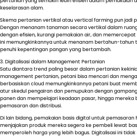
pertanian yang semakin lebih efisien dalam pemakaian a
keselarasan alam.
Skema pertanian vertikal atau vertical farming pun jad
Dengan menanam tanaman secara vertikal dalam ruan
dengan efisien, kurangi pemakaian air, dan memercepat
ini memungkinkannya untuk menanam bertahun-tahun ti
penuhi kepentingan pangan yang bertambah.
3. Digitalisasi dalam Management Pertanian
Satu diantara trend paling besar dalam pertanian kekin
management pertanian, petani bisa mencari dan mengatu
berbasiskan cloud memungkinkannya petani buat membuk
atur skedul pengairan dan pemupukan dengan gampang. 
panen dan mempelajari keadaan pasar, hingga mereka 
pemasaran dan distribusi.
Di lain bidang, pemakaian basis digital untuk pemasaran
menjajakan produk mereka segera ke pembeli lewat ba
memperoleh harga yang lebih bagus. Digitalisasi ini tid