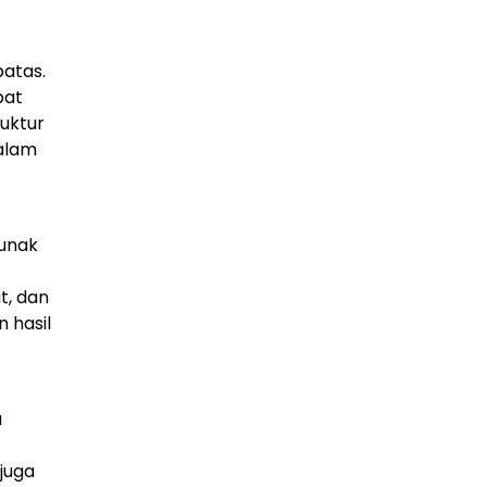
batas.
pat
uktur
alam
lunak
t, dan
 hasil
a
juga