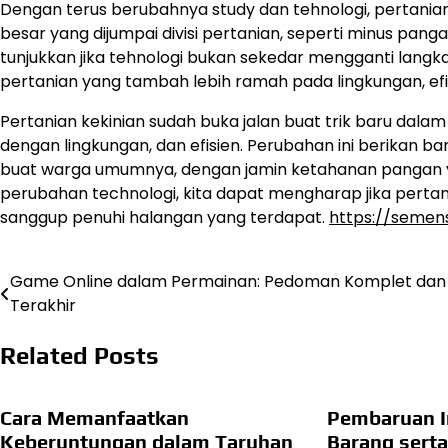
Dengan terus berubahnya study dan tehnologi, pertanian
besar yang dijumpai divisi pertanian, seperti minus pan
tunjukkan jika tehnologi bukan sekedar mengganti langkah
pertanian yang tambah lebih ramah pada lingkungan, efis
Pertanian kekinian sudah buka jalan buat trik baru dala
dengan lingkungan, dan efisien. Perubahan ini berikan b
buat warga umumnya, dengan jamin ketahanan pangan ya
perubahan technologi, kita dapat mengharap jika pertania
sanggup penuhi halangan yang terdapat.
https://semen
Game Online dalam Permainan: Pedoman Komplet dan
Navigasi
Terakhir
pos
Related Posts
Cara Memanfaatkan
Pembaruan I
Keberuntungan dalam Taruhan
Barang serta