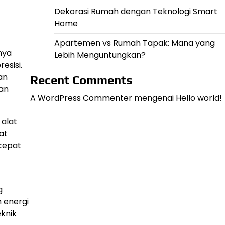
Dekorasi Rumah dengan Teknologi Smart
Home
Apartemen vs Rumah Tapak: Mana yang
nya
Lebih Menguntungkan?
esisi.
an
Recent Comments
san
A WordPress Commenter
mengenai
Hello world!
 alat
at
 cepat
g
 energi
eknik