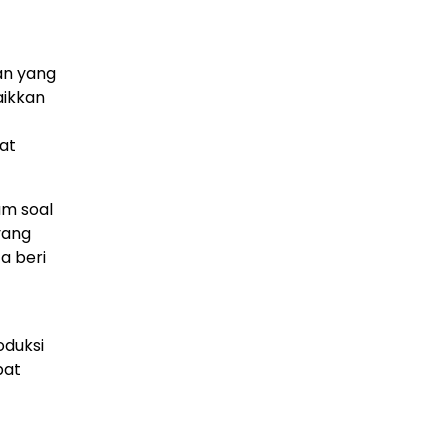
an yang
aikkan
at
am soal
yang
a beri
oduksi
pat