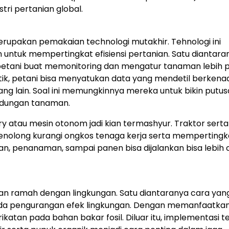
tri pertanian global.
erupakan pemakaian technologi mutakhir. Tehnologi ini
ntuk mempertingkat efisiensi pertanian. Satu diantara
tani buat memonitoring dan mengatur tanaman lebih pr
litik, petani bisa menyatukan data yang mendetil berkena
ng lain. Soal ini memungkinnya mereka untuk bikin putu
ndungan tanaman.
atau mesin otonom jadi kian termashyur. Traktor serta
menolong kurangi ongkos tenaga kerja serta mempertingk
akan, penanaman, sampai panen bisa dijalankan bisa lebih
dan ramah dengan lingkungan. Satu diantaranya cara yan
pada pengurangan efek lingkungan. Dengan memanfaatkan
rikatan pada bahan bakar fosil. Diluar itu, implementasi t