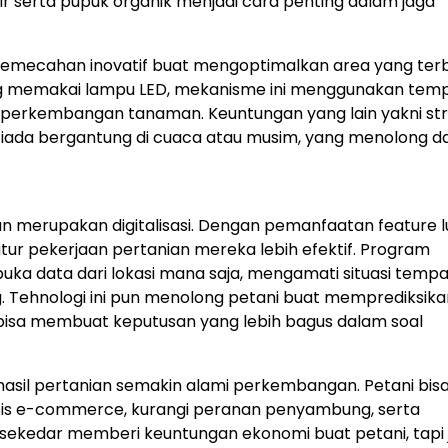
ir serta pupuk organik menjadi cara penting dalam jaga
i pemecahan inovatif buat mengoptimalkan area yang ter
g memakai lampu LED, mekanisme ini menggunakan tem
 perkembangan tanaman. Keuntungan yang lain yakni str
ada bergantung di cuaca atau musim, yang menolong d
ian merupakan digitalisasi. Dengan pemanfaatan feature 
r pekerjaan pertanian mereka lebih efektif. Program
a data dari lokasi mana saja, mengamati situasi tempa
Tehnologi ini pun menolong petani buat memprediksikan
bisa membuat keputusan yang lebih bagus dalam soal
 hasil pertanian semakin alami perkembangan. Petani bis
sis e-commerce, kurangi peranan penyambung, serta
ak sekedar memberi keuntungan ekonomi buat petani, tapi 