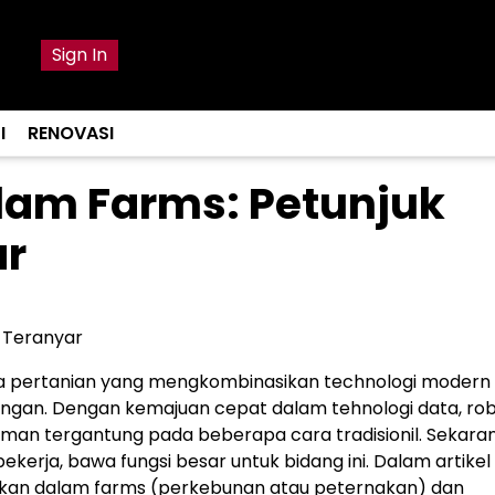
Sign In
I
RENOVASI
lam Farms: Petunjuk
ar
a Teranyar
nia pertanian yang mengkombinasikan technologi modern
ungan. Dengan kemajuan cepat dalam tehnologi data, rob
cuman tergantung pada beberapa cara tradisionil. Sekaran
erja, bawa fungsi besar untuk bidang ini. Dalam artikel 
kasikan dalam farms (perkebunan atau peternakan) dan