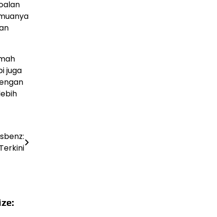
oalan
Semuanya
pan
amah
i juga
dengan
lebih
sbenz:
Terkini
ize: