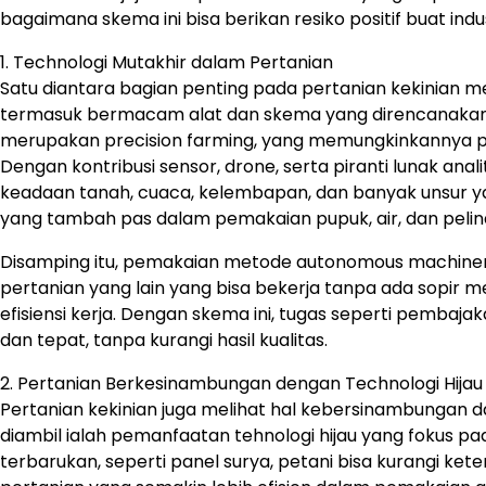
bagaimana skema ini bisa berikan resiko positif buat indus
1. Technologi Mutakhir dalam Pertanian
Satu diantara bagian penting pada pertanian kekinian m
termasuk bermacam alat dan skema yang direncanakan u
merupakan precision farming, yang memungkinkannya pe
Dengan kontribusi sensor, drone, serta piranti lunak ana
keadaan tanah, cuaca, kelembapan, dan banyak unsur ya
yang tambah pas dalam pemakaian pupuk, air, dan peli
Disamping itu, pemakaian metode autonomous machinery 
pertanian yang lain yang bisa bekerja tanpa ada sopir 
efisiensi kerja. Dengan skema ini, tugas seperti pembaj
dan tepat, tanpa kurangi hasil kualitas.
2. Pertanian Berkesinambungan dengan Technologi Hijau
Pertanian kekinian juga melihat hal kebersinambungan 
diambil ialah pemanfaatan tehnologi hijau yang fokus 
terbarukan, seperti panel surya, petani bisa kurangi kete