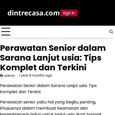
Skip
to
dintrecasa.com
Sign In
content
Perawatan Senior dalam
Sarana Lanjut usia: Tips
Komplet dan Terkini
1 year 8 months ago
admin
Perawatan Senior dalam Sarana Lanjut usia: Tips
Komplet dan Terkini
Perawatan senior yaitu hal yang begitu penting,
khususnya dalam membuat keamanan dan
kesejahteraan hidup untuk lanjut usia. Buat banyak