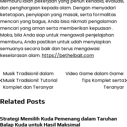
Memburu ialah pekerjaan yang penuh kendala, evaluasi,
dan penghargaan kepada alam. Dengan menyadari
ketetapan, penyiapan yang masak, serta formalitas
mencari yang bagus, Anda bisa nikmati pengalaman
mencari yang aman serta memberikan kepuasan .
Maka, bila Anda siap untuk mengawali penjelajahan
memburu, Anda pastikan untuk udah menyiapkan
semuanya secara baik dan terus mengawasi
keselarasan alam.
https://bethelbait.com
Musik Tradisionil dalam
Video Game dalam Game:
Navigasi
Musik Tradisionil: Tutorial
Tips Komplet serta
pos
Komplet dan Teranyar
Teranyar
Related Posts
Strategi Memilih Kuda Pemenang dalam Taruhan
Balap Kuda untuk Hasil Maksimal