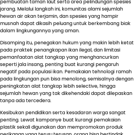
pembuatan taman laut serta area pelindungan spesies
jarang. Melalui langkah ini, komunitas alami sejumlah
hewan air akan terjamin, dan spesies yang hampir
musnah dapat dikasih peluang untuk berkembang biak
dalam lingkungannya yang aman.
Disamping itu, penegakan hukum yang makin lebih ketat
pada praktek penangkapan ikan ilegal, dan limitasi
pemanfaatan alat tangkap yang menghancurkan
seperti jala insang, penting buat kurangi pengaruh
negatif pada populasi ikan. Pemakaian tehnologi ramah
pada lingkungan pun bisa menolong, semisalnya dengan
peningkatan alat tangkap lebih selective, hingga
sejumlah hewan yang tak dikehendaki dapat dilepaskan
tanpa ada tercedera.
Kesibukan pendidikan serta kesadaran warga sangat
penting. Lewat kampanye buat kurangi pemakaian
plastik sekali digunakan dan mempromokan produk
perikanan yang terus-terusan, orang bisa bertindak