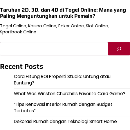
Taruhan 2D, 3D, dan 4D di Togel Online: Mana yang
Paling Menguntungkan untuk Pemain?
Togel Online, Kasino Online, Poker Online, Slot Online,
Sportbook Online
Cari
Recent Posts
Cara Hitung ROI Properti Studio: Untung atau
Buntung?
What Was Winston Churchill’s Favorite Card Game?
“Tips Renovasi Interior Rumah dengan Budget
Terbatas”
Dekorasi Rumah dengan Teknologi Smart Home