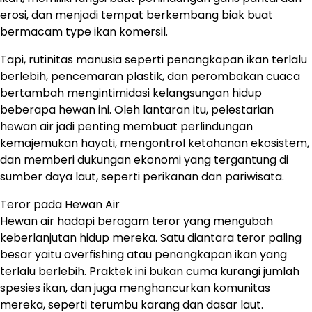
erosi, dan menjadi tempat berkembang biak buat
bermacam type ikan komersil.
Tapi, rutinitas manusia seperti penangkapan ikan terlalu
berlebih, pencemaran plastik, dan perombakan cuaca
bertambah mengintimidasi kelangsungan hidup
beberapa hewan ini. Oleh lantaran itu, pelestarian
hewan air jadi penting membuat perlindungan
kemajemukan hayati, mengontrol ketahanan ekosistem,
dan memberi dukungan ekonomi yang tergantung di
sumber daya laut, seperti perikanan dan pariwisata.
Teror pada Hewan Air
Hewan air hadapi beragam teror yang mengubah
keberlanjutan hidup mereka. Satu diantara teror paling
besar yaitu overfishing atau penangkapan ikan yang
terlalu berlebih. Praktek ini bukan cuma kurangi jumlah
spesies ikan, dan juga menghancurkan komunitas
mereka, seperti terumbu karang dan dasar laut.