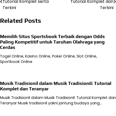
Tutorial Komplet serta
Tutorial Komplet dan
pos
Terkini
Terkini
Related Posts
Memilih Situs Sportsbook Terbaik dengan Odds
Paling Kompetitif untuk Taruhan Olahraga yang
Cerdas
Togel Online, Kasino Online, Poker Online, Slot Online,
Sportbook Online
Musik Tradisionil dalam Musik Tradisionil: Tutorial
Komplet dan Teranyar
Musik Tradisionil dalam Musik Tradisionil: Tutorial Komplet dan
Teranyar Musik tradisionil yakni jantung budaya yang…