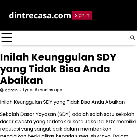
Skip
to
dintrecasa.com
Sign In
content
Inilah Keunggulan SDY
yang Tidak Bisa Anda
Abaikan
1 year 6 months ago
admin
Inilah Keunggulan SDY yang Tidak Bisa Anda Abaikan
Sekolah Dasar Yayasan (SDY) adalah salah satu sekolah
dasar swasta yang terletak di kota Jakarta. SDY memiliki
reputasi yang sangat baik dalam memberikan
pendidikan berkualitas kepada siswa-siswinya. Dalam