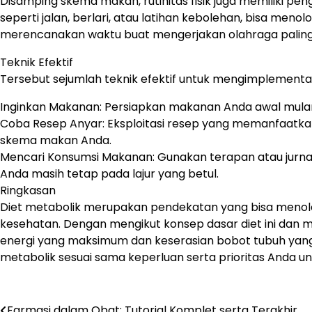
Disamping skema makan, rutinitas fisik juga memiliki p
seperti jalan, berlari, atau latihan kebolehan, bisa m
merencanakan waktu buat mengerjakan olahraga paling t
Teknik Efektif
Tersebut sejumlah teknik efektif untuk mengimplementas
Inginkan Makanan: Persiapkan makanan Anda awal mulan
Coba Resep Anyar: Eksploitasi resep yang memanfaatk
skema makan Anda.
Mencari Konsumsi Makanan: Gunakan terapan atau jurn
Anda masih tetap pada lajur yang betul.
Ringkasan
Diet metabolik merupakan pendekatan yang bisa meno
kesehatan. Dengan mengikut konsep dasar diet ini dan 
energi yang maksimum dan keserasian bobot tubuh yang d
metabolik sesuai sama keperluan serta prioritas Anda unt
Navigasi
Farmasi dalam Obat: Tutorial Komplet serta Terakhir