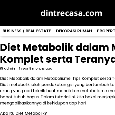
Skip
to
dintrecasa.com
content
BUSINESS / REAL ESTATE
DEKORASI RUMAH
PROPERT
Diet Metabolik dalam 
Komplet serta Terany
1 year 8 months ago
admin
Diet Metabolik dalam Metabolisme: Tips Komplet serta 
Diet metabolik ialah pendekatan gizi yang bertambah 
orang yang cari teknik buat menaikkan metabolisme mere
bobot tubuh bagus. Dalam tutorial ini, kita bakal menjaja
mengaplikasikannya di kehidupan tiap hari.
Apa Itu Diet Metabolik?