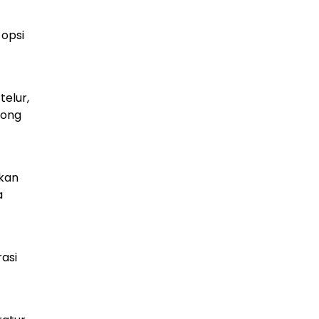
 opsi
elur,
long
akan
a
asi