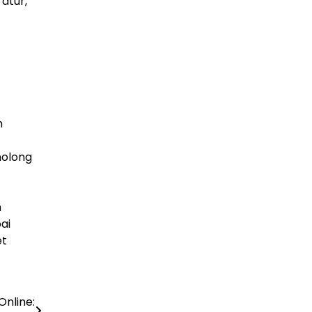
atur,
m
nolong
n
ai
et
nline: