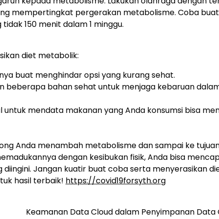
engaruh kepada metabolisme. Lakukan olahraga dengan ter
enolong mempertingkat pergerakan metabolisme. Coba buat
idak 150 menit dalam 1 minggu.
ikan diet metabolik:
ya buat menghindar opsi yang kurang sehat.
an beberapa bahan sehat untuk menjaga kebaruan dala
al untuk mendata makanan yang Anda konsumsi bisa me
long Anda menambah metabolisme dan sampai ke tujua
memadukannya dengan kesibukan fisik, Anda bisa mencap
iingini. Jangan kuatir buat coba serta menyerasikan di
uk hasil terbaik!
https://covid19forsyth.org
Keamanan Data Cloud dalam Penyimpanan Data O