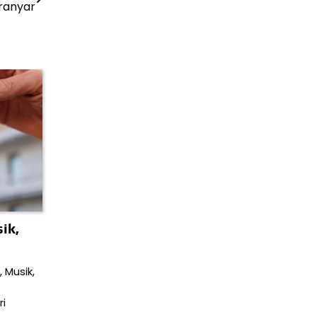
ranyar
ik,
 Musik,
i