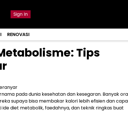
Sign In
I
RENOVASI
Metabolisme: Tips
ar
Teranyar
ternama pada dunia kesehatan dan kesegaran. Banyak or
ka supaya bisa membakar kalori lebih efisien dan capai
ki ide diet metabolik, faedahnya, dan teknik ringkas buat