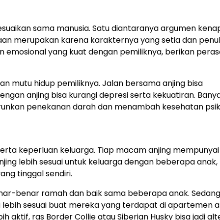
nyesuaikan sama manusia. Satu diantaranya argumen kena
aan merupakan karena karakternya yang setia dan penu
tan emosional yang kuat dengan pemiliknya, berikan pera
kan mutu hidup pemiliknya. Jalan bersama anjing bisa
ngan anjing bisa kurangi depresi serta kekuatiran. Bany
turunkan penekanan darah dan menambah kesehatan psik
e serta keperluan keluarga. Tiap macam anjing mempunyai 
ing lebih sesuai untuk keluarga dengan beberapa anak,
ng tinggal sendiri.
 benar-benar ramah dan baik sama beberapa anak. Sedang
ta lebih sesuai buat mereka yang terdapat di apartemen 
aktif, ras Border Collie atau Siberian Husky bisa jadi alt