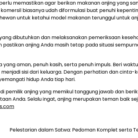
da perlu memastikan agar berikan makanan anjing yang s
komersil biasanya udah diformulasi buat penuhi kepentin
 hewan untuk ketahui model makanan terunggul untuk anj
si yang dibutuhkan dan melaksanakan pemeriksaan keseh
 pastikan anjing Anda masih tetap pada situasi sempurn
a yang aman, penuh kasih, serta penuh impuls. Beri waktu
 menjadi sisi dari keluarga. Dengan perhatian dan cinta-k
yemangati hidup Anda tiap hari.
i pemilik anjing yang memikul tanggung jawab dan beri
aan Anda. Selalu ingat, anjing merupakan teman baik sej
us.com
Pelestarian dalam Satwa: Pedoman Komplet serta Te