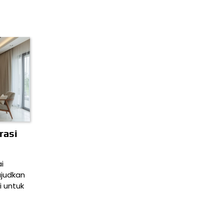
rasi
i
judkan
i untuk