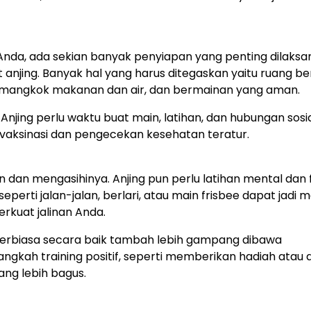
nda, ada sekian banyak penyiapan yang penting dilaksa
njing. Banyak hal yang harus ditegaskan yaitu ruang b
r, mangkok makanan dan air, dan bermainan yang aman.
Anjing perlu waktu buat main, latihan, dan hubungan sosia
vaksinasi dan pengecekan kesehatan teratur.
an mengasihinya. Anjing pun perlu latihan mental dan f
perti jalan-jalan, berlari, atau main frisbee dapat jadi 
rkuat jalinan Anda.
ng terbiasa secara baik tambah lebih gampang dibawa
angkah training positif, seperti memberikan hadiah atau 
yang lebih bagus.