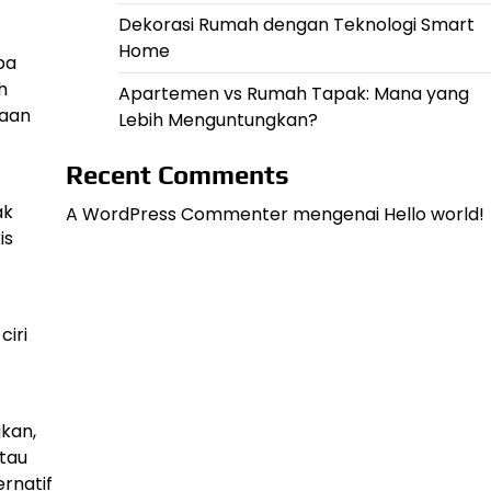
Dekorasi Rumah dengan Teknologi Smart
Home
pa
h
Apartemen vs Rumah Tapak: Mana yang
saan
Lebih Menguntungkan?
Recent Comments
ak
A WordPress Commenter
mengenai
Hello world!
is
ciri
kan,
atau
ernatif