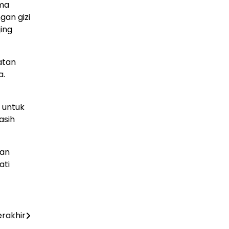
ama
gan gizi
ing
atan
a.
 untuk
asih
kan
ati
rakhir