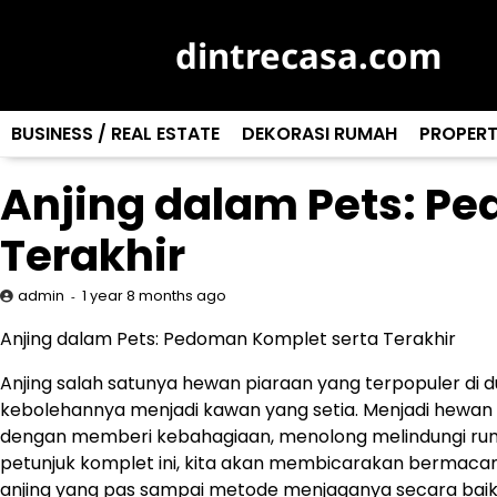
Skip
to
dintrecasa.com
content
BUSINESS / REAL ESTATE
DEKORASI RUMAH
PROPERT
Anjing dalam Pets: P
Terakhir
1 year 8 months ago
admin
Anjing dalam Pets: Pedoman Komplet serta Terakhir
Anjing salah satunya hewan piaraan yang terpopuler di d
kebolehannya menjadi kawan yang setia. Menjadi hewan 
dengan memberi kebahagiaan, menolong melindungi rum
petunjuk komplet ini, kita akan membicarakan bermacam h
anjing yang pas sampai metode menjaganya secara baik