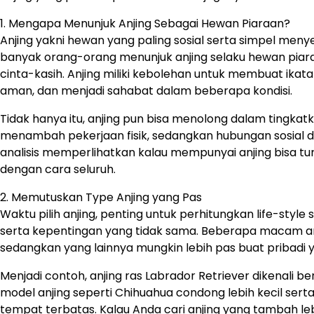
1. Mengapa Menunjuk Anjing Sebagai Hewan Piaraan?
Anjing yakni hewan yang paling sosial serta simpel me
banyak orang-orang menunjuk anjing selaku hewan piar
cinta-kasih. Anjing miliki kebolehan untuk membuat ika
aman, dan menjadi sahabat dalam beberapa kondisi.
Tidak hanya itu, anjing pun bisa menolong dalam tingkat
menambah pekerjaan fisik, sedangkan hubungan sosial de
analisis memperlihatkan kalau mempunyai anjing bisa 
dengan cara seluruh.
2. Memutuskan Type Anjing yang Pas
Waktu pilih anjing, penting untuk perhitungkan life-styl
serta kepentingan yang tidak sama. Beberapa macam anj
sedangkan yang lainnya mungkin lebih pas buat pribadi ya
Menjadi contoh, anjing ras Labrador Retriever dikenali
model anjing seperti Chihuahua condong lebih kecil ser
tempat terbatas. Kalau Anda cari anjing yang tambah lebih 