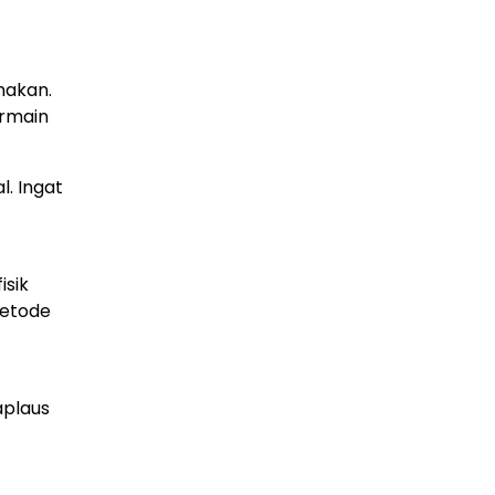
nakan.
ermain
l. Ingat
isik
metode
aplaus