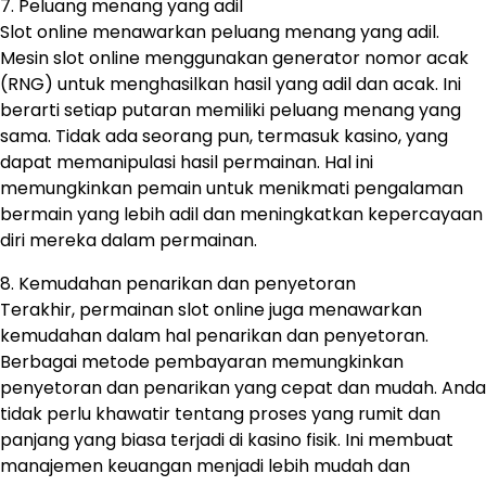
7. Peluang menang yang adil
Slot online menawarkan peluang menang yang adil.
Mesin slot online menggunakan generator nomor acak
(RNG) untuk menghasilkan hasil yang adil dan acak. Ini
berarti setiap putaran memiliki peluang menang yang
sama. Tidak ada seorang pun, termasuk kasino, yang
dapat memanipulasi hasil permainan. Hal ini
memungkinkan pemain untuk menikmati pengalaman
bermain yang lebih adil dan meningkatkan kepercayaan
diri mereka dalam permainan.
8. Kemudahan penarikan dan penyetoran
Terakhir, permainan slot online juga menawarkan
kemudahan dalam hal penarikan dan penyetoran.
Berbagai metode pembayaran memungkinkan
penyetoran dan penarikan yang cepat dan mudah. Anda
tidak perlu khawatir tentang proses yang rumit dan
panjang yang biasa terjadi di kasino fisik. Ini membuat
manajemen keuangan menjadi lebih mudah dan