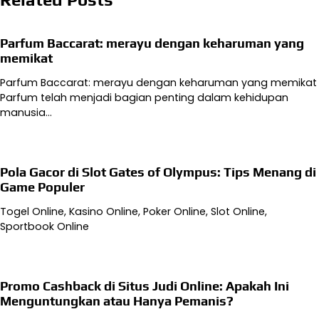
Parfum Baccarat: merayu dengan keharuman yang
memikat
Parfum Baccarat: merayu dengan keharuman yang memikat
Parfum telah menjadi bagian penting dalam kehidupan
manusia…
Pola Gacor di Slot Gates of Olympus: Tips Menang di
Game Populer
Togel Online, Kasino Online, Poker Online, Slot Online,
Sportbook Online
Promo Cashback di Situs Judi Online: Apakah Ini
Menguntungkan atau Hanya Pemanis?