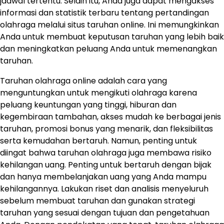
jadwal tertentu. Selain itu, Anda juga dapat mengakses
informasi dan statistik terbaru tentang pertandingan
olahraga melalui situs taruhan online. Ini memungkinkan
Anda untuk membuat keputusan taruhan yang lebih baik
dan meningkatkan peluang Anda untuk memenangkan
taruhan.
Taruhan olahraga online adalah cara yang
menguntungkan untuk mengikuti olahraga karena
peluang keuntungan yang tinggi, hiburan dan
kegembiraan tambahan, akses mudah ke berbagai jenis
taruhan, promosi bonus yang menarik, dan fleksibilitas
serta kemudahan bertaruh. Namun, penting untuk
diingat bahwa taruhan olahraga juga membawa risiko
kehilangan uang. Penting untuk bertaruh dengan bijak
dan hanya membelanjakan uang yang Anda mampu
kehilangannya. Lakukan riset dan analisis menyeluruh
sebelum membuat taruhan dan gunakan strategi
taruhan yang sesuai dengan tujuan dan pengetahuan