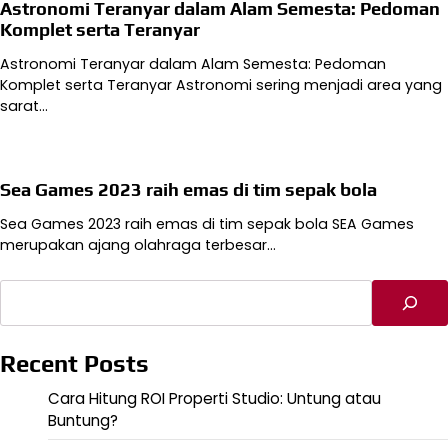
Astronomi Teranyar dalam Alam Semesta: Pedoman
Komplet serta Teranyar
Astronomi Teranyar dalam Alam Semesta: Pedoman
Komplet serta Teranyar Astronomi sering menjadi area yang
sarat…
Sea Games 2023 raih emas di tim sepak bola
Sea Games 2023 raih emas di tim sepak bola SEA Games
merupakan ajang olahraga terbesar…
Cari
Recent Posts
Cara Hitung ROI Properti Studio: Untung atau
Buntung?